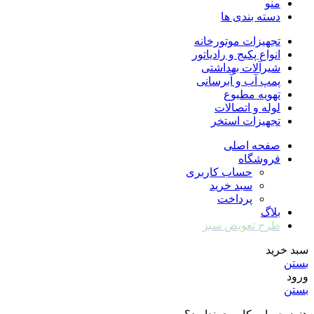
منو
دسته بندی ها
تجهیزات موتورخانه
انواع پکیج و رادیاتور
شیرآلات بهداشتی
پمپ آب و آبرسانی
تهویه مطبوع
لوله و اتصالات
تجهیزات استخر
صفحه اصلی
فروشگاه
حساب کاربری
سبد خرید
پرداخت
بلاگ
طرح تعویض سبز
سبد خرید
بستن
ورود
بستن