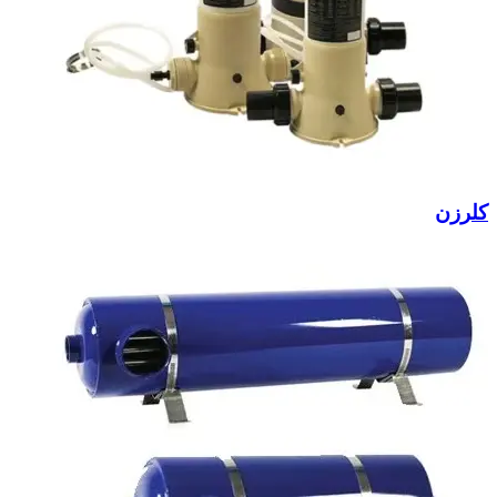
کلرزن