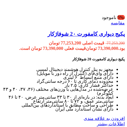
-5%
ناموجود
مقایسه
پکیج دیواری کامفورت 2۰ شوفاژکار
قیمت اصلی 77,253,200 تومان
77,253,200
بود.
73,390,000
تومان
قیمت فعلی 73,390,000 تومان است.
پکیج دیواری کامفورت 20 شوفاژکار
مجهز به پنل کنترل هوشمند دیجیتال لمسی
دارای وای‌فای (کنترل از راه دور با موبایل)
دارای منبع انبساط ۶ لیتری
محدوده دمای کاری تا ۶۰ درجه سانتی‌گراد
حداکثر فشار کاری: ۲.۵ بار
عرضه‌شده در مدل‌هایی با وزن‌های مختلف (۳۶، ۳۷، ۴۰ و ۴۳
کیلوگرم)
ابعاد بدنه: در بازه‌ای از ۳۰ تا ۳۳ سانتی‌متر عرض، ۴۰ تا ۴۶
سانتی‌متر عمق، و ۷۲ تا ۸۰ سانتی‌متر ارتفاع
طراحی و ساخت مطابق با استانداردهای بین‌المللی
دارای نشان استاندارد ملی ایران
افزودن به علاقه مندی
اطلاعات بیشتر