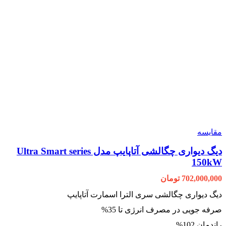
مقایسه
دیگ دیواری چگالشی آتاپایپ مدل Ultra Smart series
150kW
702,000,000
تومان
دیگ دیواری چگالشی سری الترا اسمارت آتاپایپ
صرفه جویی در مصرف انرژی تا 35%
راندمان 102%