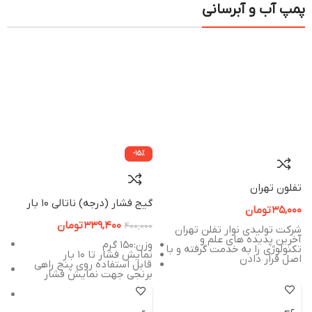
پمپ آب و آبرسانی
-15%
تفلون تهران
س
گیج فشار (درجه) ناتالی 10 بار
35,000
تومان
0
339,400
تومان
400,000
شرکت تولیدی نوار تفلن تهران
آخرین پدیده های علم و
وزن:۱۵۰ گرم
دارا
تکنولوژی را به خدمت گرفته و با
نمایش فشار تا 10 بار
اصل قرار دادن
قابل استفاده روی پنج راهی
ر
برنجی جهت نمایش فشار
و