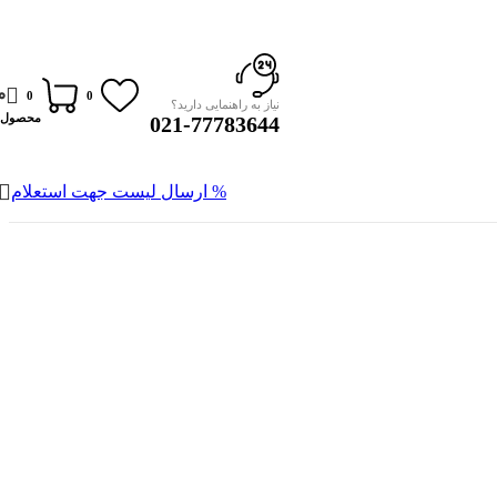
0
0
0
نیاز به راهنمایی دارید؟
محصول
021-77783644
% ارسال لیست جهت استعلام