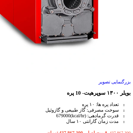
بزرگنمایی تصویر
بویلر ۱۳۰۰ سوپرهیت- 10 پره
تعداد پره ها: ۱۰ پره
سوخت مصرفی: گاز طبیعی و گازوئیل
قدرت گرمادهی: (kcal/hr)679000
مدت زمان گارانتی ۱۰ سال
قیمت اصلی 437,867,300 تومان