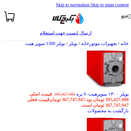
Skip to navigation
Skip to main content
منو
ارسال لیست جهت استعلام
خانه
/
تجهیزات موتورخانه
/
بویلر
/
بویلر 1300 سوپر هیت
بویلر ۱۳۰۰ سوپرهیت- 9 پره
قیمت اصلی
395,427,900
395,427,900 تومان بود.
367,747,947
تومان
قیمت فعلی
367,747,947 تومان است.
بازگشت به محصولات