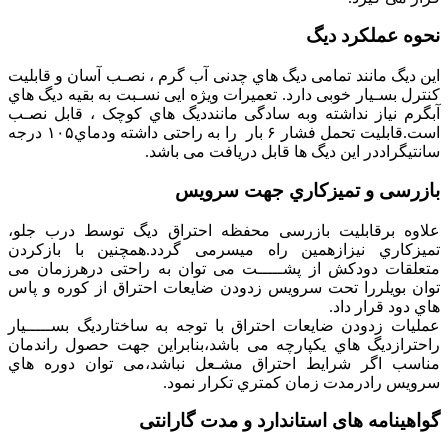
نحوه عملکرد دیگ
این دیگ مانند تمامی دیگ هاي چدنی آب گرم ، نصـب آسان و قابلیت
کنترل بسـیار خوبی دارد. تعمیرات ویژه ایی نسـبت به بقیه دیگ هاي
آبگرم نیاز نداشته وبه سادگی ماننددیگ هاي کوچک ، قابل نصـب
است.قابلیت تحمل فشار ۶ بار را به راحتی داشته ودماي۱۰۵ درجه
سانتیگراددر این دیگ ها قابل دریافت می باشد.
بازرسی و تمیزکاري جهت سرویس
علاوه برقابلیت بازرسی محفظه احتراق دیگ توسط درب جلو،
تمیزکاري نیزازهمین راه میسرمی گردد.همچنین با بازکردن
متعلقات دودکش از پشـــــت می توان به راحتی درهرزمان می
توان بویلررا تحت سرویس زدودن ضایعات احتراق از کوره و پاس
هاي دود قرار داد.
عملیات زدودن ضایعات احتراق با توجه به ساختاردیگ بســـــیار
راحترازدیگ هاي یکپارچه می باشد،بنابراین جهت حصول راندمان
مناسب اگر شرایط احتراق مشـعل نباشد،می توان دوره هاي
سرویس رادرمدت زمان کمتري تکرار نمود.
گواهینامه های استاندارد و مدت گارانتی