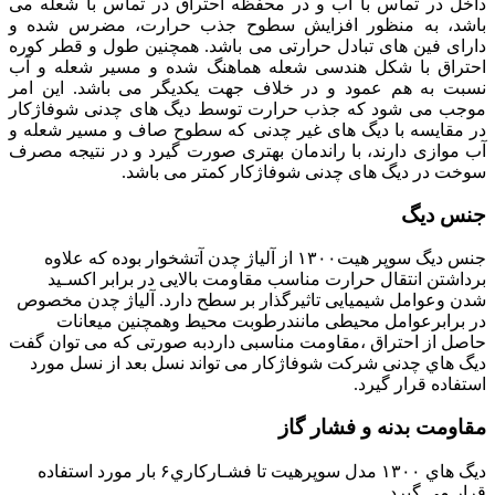
داخل در تماس با آب و در محفظه احتراق در تماس با شعله می
باشد، به منظور افزایش سطوح جذب حرارت، مضرس شده و
دارای فین های تبادل حرارتی می باشد. همچنین طول و قطر کوره
احتراق با شکل هندسی شعله هماهنگ شده و مسیر شعله و آب
نسبت به هم عمود و در خلاف جهت یکدیگر می باشد. این امر
موجب می شود که جذب حرارت توسط دیگ های چدنی شوفاژکار
در مقایسه با دیگ های غیر چدنی که سطوح صاف و مسیر شعله و
آب موازی دارند، با راندمان بهتری صورت گیرد و در نتیجه مصرف
سوخت در دیگ های چدنی شوفاژکار کمتر می باشد.
جنس دیگ
جنس دیگ سوپر هیت۱۳۰۰ از آلیاژ چدن آتشخوار بوده که علاوه
برداشتن انتقال حرارت مناسب مقاومت بالایی در برابر اکسـید
شدن وعوامل شیمیایی تاثیرگذار بر سطح دارد. آلیاژ چدن مخصوص
در برابرعوامل محیطی مانندرطوبت محیط وهمچنین میعانات
حاصل از احتراق ،مقاومت مناسبی داردبه صورتی که می توان گفت
دیگ هاي چدنی شرکت شوفاژکار می تواند نسل بعد از نسل مورد
استفاده قرار گیرد.
مقاومت بدنه و فشار گاز
دیگ هاي ۱۳۰۰ مدل سوپرهیت تا فشـارکاري۶ بار مورد استفاده
قرار می گیرد.