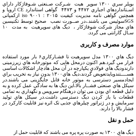
بویلر سري ۱۳۰۰ سوپر هيت شـرکت صـنعتی شـوفاژکار داراي
اسـتانداردهاي اجباري ۴۴۷۲ و ۴۴۷۳ گواهی استاندارد CE اروپا و
همچنین گواهی نامه مدیریت کیفیت ۲۰۱۵ : ۹۰۰۱ iso ازکمپانی
SGSسوئیس می باشند.،در صــورت نصب صحیح توسط تکنیسین
هاي مجاز شرکت شوفاژکار ، دیگ های سوپرهيت به مدت ۱۰
سـال گارانتی می گردد.
موارد مصرف و کاربری
دیگ هاي ۱۳۰۰ مدل سوپرهیت تا فشـارکاري۶ بار مورد استفاده
قرار می گیرد.هم اکنون درمحل هایی که موتورخانه هاي زیرزمینی
دارندودیگ هاي فولادي یکپارچه در آن محل هادچار اشکالات اساسی
هســــتندوبایدتعویض گردند،دیگ هاي۱۳۰۰ بدون نیاز به تخریب براي
ایجادمسیر دسترسی به موتور خانه قابل جایگزینی می باشند.در
سیکل هاي صنعتی فشــار بالا،این دیگ ها به سادگی عمل کرده و به
دلیل قطعه اي بودن می توان درهنگام سرویس و نگهداري به تمامی
قطعات با باز کردن دیگ دسترسی داشت.در سیکل هاي تولید
سرمایش و در ژنراتور چیلرهاي جذبی تک اثره نیز قابلیت کارکرد در
فشار بالا را دارند.
حمل و نقل
دیگ هاي ۱۳۰۰ به صورت پره پره می باشند که قابلیت حمل از