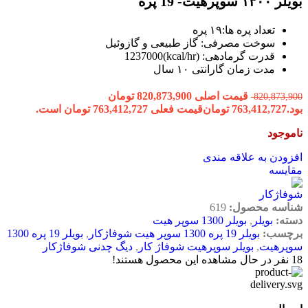
بویلر ۱۳۰۰ سوپرهیت- 19 پره
تعداد پره ها:۱۹ پره
سوخت مصرفی: گاز طبیعی و گازوئیل
قدرت گرمادهی: (kcal/hr)1237000
مدت زمان گارانتی ۱۰ سال
قیمت اصلی 820,873,900 تومان
820,873,900
بود.
763,412,727
تومان
قیمت فعلی 763,412,727 تومان است.
ناموجود
افزودن به علاقه مندی
مقایسه
شناسه محصول:
619
دسته:
بویلر
,
بویلر 1300 سوپر هیت
برچسب:
بویلر 19 پره 1300 سوپر هیت شوفاژکار
,
بویلر 19 پره 1300
سوپرهیت
,
بویلر سوپرهیت شوفاژ کار
,
دیگ چدنی شوفاژکار
18
نفر در حال مشاهده این محصول هستند!