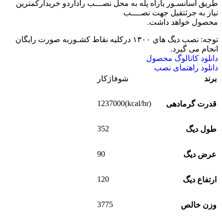
طریق آسانسـور یاراه پله به محل نصـــب راداردو خریدارکمترین
نیاز به جرثتقیل جهت نصــــب
محصول خواهد داشت.
توجه: نصب دیگ هاي ۱۳۰۰ درکلیه نقاط کشـوربه صورت رایگان
انجام می گیرد.
دانلود کاتالوگ محصول
دانلود راهنمای نصب
برند
شوفاژکار
(kcal/hr)1237000
قدرت گرمادهی
352
طول دیگ
90
عرض دیگ
120
ارتفاع دیگ
3775
وزن خالص