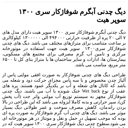
دیگ چدنی آبگرم شوفاژکار سری ۱۳۰۰
سوپر هیت
دیگ چدنی آبگرم شوفاژکار سری ۱۳۰۰ سوپر هیت دارای مدل های
۷ الی ۲۰ پره از ظرفیت حرارتی ۴۹۴۰۰۰ الی ۱۳۰۰۰۰۰ کیلوکالری
بر ساعت متناسب برای متراژهای مختلف می باشد. دیگ های چدنی
شوفاژکار سری۱۳۰۰ سوپر هیت جهت استفاده در موتورخانه
مرکزی و تامین آب گرم مصرفی برای مجتمع های مسکونی،
بیمارستان ها، ادارات و سایر ساختمان ها با متراژ بنای کل تا ۶۵۰۰
متر مربع، مناسب می باشد.
طراحی دیگ های چدنی شوفاژکار به صورت افقی مولتی پاس از
آلیاژ چدن مخصوص و با سه پاس مجزای حرکت دود و شعله می
باشد که کانال های شعله و آب بر یکدیگر عمود هستند. پره های
عقب از نوع Wet back خنک شونده با آب می باشند. دیگ چدنی
شوفاژکار مجهز به سیستم توزیع آب مولتی واتر جت (آب پخش
کن)، سپر حرارتی و بدنه کاملا ایزوله می باشد که این طراحی در بالا
بردن راندمان، کاهش مصرف سوخت و عمر طولانی دیگ بسیار
موثر می باشد. دیگ های چدنی آب گرم شوفاژکار به صورت پره ای
بوده که موجب تسهیل در حمل و نقل و مونتاژ در هر موتورخانه ای
می شود.سطوح چدنی دیگ شوفاژکار سری ۱۳۰۰ سوپر هیت که در