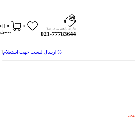
0
0
0
نیاز به راهنمایی دارید؟
محصول
021-77783644
% ارسال لیست جهت استعلام