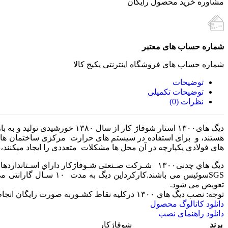
مشاوره خرید محصول رایگان
شماره حساب های معتبر
شماره حساب های فروشگاه اینترنتی پکیج کالا
توضیحات
توضیحات تکمیلی
نظرات (0)
دیگ های۱۳۰۰ استار شوفاژ کار 
هستند، و برای استفاده در سیستم های حرارت مرکزی ساختمان های 
هاي فولادي یکپارچه در آن محل ها مشکلات متعددی را ایجاد میکنند،دیگ هاي۱۳۰۰ بدون نیاز به تخریب براي ایجادمسیر دسترسی به موتور خانه گزینه بس
دیگ هاي چدنی۱۳۰۰ شـرکت صـنعتی شـوفاژکار داراي اسـتانداردهاي اجباري ۴۴۷۲ و ۴۴۷۳ و همچنین گواهی نامه مدیریت کیفیت 2015 : 9001 iso از کمپانی
SGSسوئیس می باشند.ک
تعویض می شود.
توجه: نصب دیگ هاي ۱۳۰۰ درکلیه نقاط کشـوربه صورت رایگان انجام می گیرد.
دانلود کاتالوگ محصول
دانلود راهنمای نصب
برند
شوفاژکار