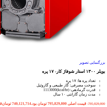
بزرگنمایی تصویر
بویلر ۱۳۰۰ استار شوفاژ کار- ۱۷ پره
تعداد پره ها: ۱۷ پره
سوخت مصرفی: گاز طبیعی و گازوئیل
قدرت گرمادهی: (kcal/hr)1113000
مدت زمان گارانتی ۱۰ سال
قیمت اصلی 795,829,800 تومان بود.
740,121,714
تومان
قیمت
795,829,800