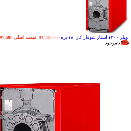
بویلر ۱۳۰۰ استار شوفاژ کار- ۱۸ پره
قیمت اصلی 841,397,600 تومان بود.
841,397,600
-7%
ناموجود