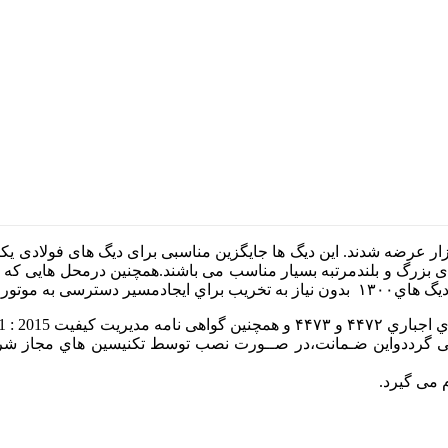
از سال ۱۳۸۰ خورشیدی تولید و به بازار عرضه شدند. این دیگ ها جایگزین مناسبی برای دیگ
بزرگ و بلندمرتبه بسیار مناسب می باشند.همچنین درمحل هایی که 
یار مناسبی هستند
ارکرداین دیگ به مدت ۱۰ سـال گارانتی می گرددواین ضـمانت،در صــورت نصب توسط تکن