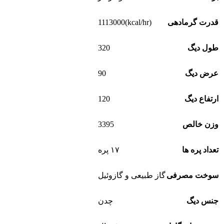
(kcal/hr)1113000
قدرت گرمادهی
320
طول دیگ
90
عرض دیگ
120
ارتفاع دیگ
3395
وزن خالص
تعداد پره ها
۱۷ پره
سوخت مصرفی
گاز طبیعی و گازوئیل
جنس دیگ
چدن