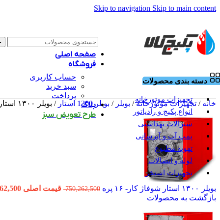
Skip to navigation
Skip to main content
ج
صفحه اصلی
فروشگاه
حساب کاربری
دسته بندی محصولات
سبد خرید
پرداخت
تجهیزات موتورخانه
خانه
/
تجهیزات موتورخانه
/
بویلر
/
بویلر 1300 استار
/
بویلر ۱۳۰۰ استار شوفاژ کار- ۱۷ پره
بلاگ
انواع پکیج و رادیاتور
طرح تعویض سبز
شیرآلات بهداشتی
پمپ آب و آبرسانی
تهویه مطبوع
لوله و اتصالات
تجهیزات استخر
بویلر ۱۳۰۰ استار شوفاژ کار- ۱۶ پره
قیمت اصلی 750,262,500 تومان بود.
750,262,500
بازگشت به محصولات