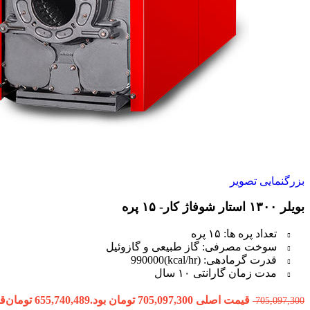
بزرگنمایی تصویر
بویلر ۱۳۰۰ استار شوفاژ کار- ۱۵ پره
تعداد پره ها: ۱۵ پره
سوخت مصرفی: گاز طبیعی و گازوئیل
قدرت گرمادهی: (kcal/hr)990000
مدت زمان گارانتی ۱۰ سال
قیمت اصلی 705,097,300 تومان بود.
655,740,489
تومان
قیمت
705,097,300