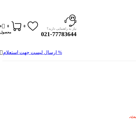
0
0
0
نیاز به راهنمایی دارید؟
محصول
021-77783644
% ارسال لیست جهت استعلام