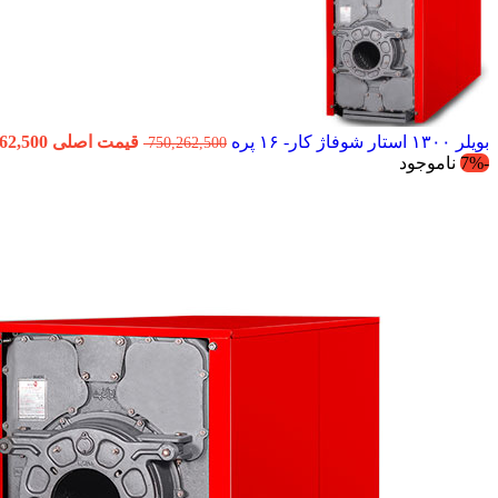
بویلر ۱۳۰۰ استار شوفاژ کار- ۱۶ پره
قیمت اصلی 750,262,500 تومان بود.
750,262,500
-7%
ناموجود