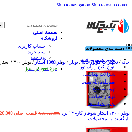
Skip to navigation
Skip to main content
ج
صفحه اصلی
فروشگاه
حساب کاربری
دسته بندی محصولات
سبد خرید
پرداخت
تجهیزات موتورخانه
خانه
/
تجهیزات موتورخانه
/
بویلر
/
بویلر 1300 استار
/
بویلر ۱۳۰۰ استار شوفاژ کار- ۱۵ پره
بلاگ
انواع پکیج و رادیاتور
طرح تعویض سبز
شیرآلات بهداشتی
پمپ آب و آبرسانی
تهویه مطبوع
لوله و اتصالات
تجهیزات استخر
بویلر ۱۳۰۰ استار شوفاژ کار- ۱۴ پره
قیمت اصلی 659,528,800 تومان بود.
659,528,800
بازگشت به محصولات