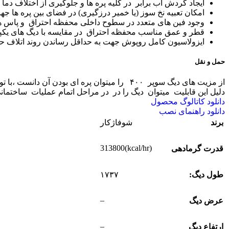
ایجاد گردش آب برابر در کلیه پره ها و جلوگیری از اختلاف د
امکان تعبیه نخ سوز (یا خمیر درزگیری) در فضای بین پره ها جه
وجود فین های متعدد در سطوح داخلی محفظه احتراق و پاس 
قطر و عمق مناسب محفظه احتراق در مقایسه با دیگ های یکپ
ایزولاسیون کامل روپوش جهت به حداقل رساندن روند اتلاف حر
حمل و نقل
از مزیت های دیگ سوپر ۴۰۰ را میتوان پره ای ب
دلیل این قابلیت میتوان دیگ را در در مراحل اتمام عملیات ساختم
دانلود کاتالوگ محصول
دانلود راهنمای نصب
برند
شوفاژکار
(kcal/hr)313800
قدرت گرمادهی
طول دیگ:
۱۷۳۷
–
عرض دیگ
–
ارتفاع دیگ