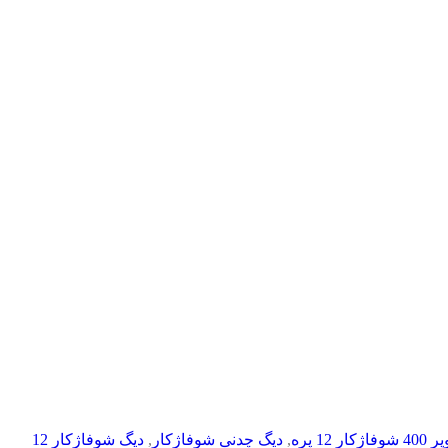
12 پره
,
دیگ چدنی شوفاژکار
,
دیگ شوفاژکار 12