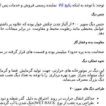
توجه: با توجه به اینکه
پکیج کالا
نماینده رسمی فروش و خدمات پس از فروش شرکت صنعتی شو
جنس دیگ
جنس دیگ سوپر ۴۰۰ از آلیاژ چدن چکش خوار بوده که عل
عوامل محیطی مانند رطوبت محیط و مقاومت در برابر میعانات حاص
دهد.
مقاومت بدنه و فشار گاز
ضخامت بدنه پره حدود۶ میلیمتر بوده و قسمت های قرار گرفته در سمت احتراق با فین های برجسته، به تعداد زیاد پوشانده شده است . فشار کاری دیگ معادل ۴ اتمسفر است
نحوه عملکرد دیگ
این دیگ در موتورخانه های حرارتی جهت تولید گرمایش فضا و گرمای
دیگ میتواند متراژ مورد بهره برداری را با توجه به تعداد دیگ نصب
دیگ بزرگ مصرف می‌نماید.
طراحی دیگ های سوپر۴۰۰
حداکثر انتقال حرارت در روند احتراق به دلیل گذر شعله و دود
طراحی پره عقب از نوع WET BACK(خنک شدن با آب گردشی)