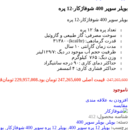
بویلر سوپر 400 شوفاژکار-12 پره
بویلر سوپر 400 شوفاژکار-12 پره
تعداد پره ها: ۱۲ پره
سوخت مصرفی: گاز طبیعی و گازوئیل
قدرت گرمادهی: (kcal/hr)۳۱۳۸۰۰
مدت زمان گارانتی ۱۰ سال
ظرفیت حجم آب موجود در دیگ :۱۲۹/۷لیتر
وزن دیگ: ۷۶۵ کیلوگرم
حداکثر دمای کاری :۹۰ درجه سانتیگراد
حداکثر فشاری کاری: ۴ اتمسفر
قیمت اصلی 247,265,600 تومان بود.
229,957,008
تومان
قیمت
247,265,600
ناموجود
افزودن به علاقه مندی
مقایسه
شناسه محصول:
412
دسته:
بویلر
,
بویلر سوپر 400
برچسب:
بویلر 12 پره سوپر 400
,
بویلر 12 پره سوپر 400 شوفاژکار
,
بویلر