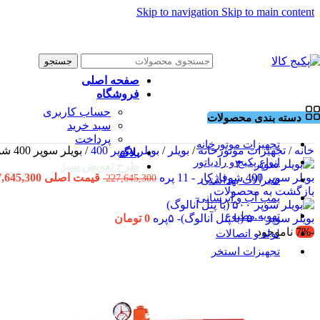
Skip to navigation
Skip to main content
جستجو
صفحه اصلی
فروشگاه
حساب کاربری
دسته بندی محصولات
سبد خرید
پرداخت
تجهیزات موتورخانه
خانه
/
تجهیزات موتورخانه
/
بویلر
/
بویلر سوپر 400
/
بویلر سوپر 400 شوفاژکار-12 پره
بلاگ
انواع پکیج و رادیاتور
طرح تعویض سبز
بویلر سوپر 400 شوفاژکار - 11 پره
قیمت اصلی 227,645,300 تومان بود.
227,645,300
شیرآلات بهداشتی
بازگشت به محصولات
پمپ آب و آبرسانی
تهویه مطبوع
بویلر سوپر۵۰۰ (با پنل آنالوگ)- ۵پره
0
تومان
-7%
ناموجود
لوله و اتصالات
تجهیزات استخر