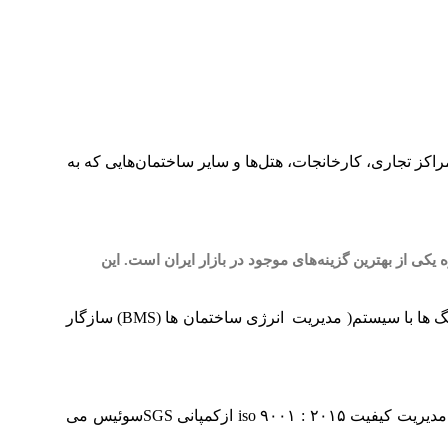
ان‌ها، مراکز تجاری، کارخانجات، هتل‌ها و سایر ساختمان‌هایی که به
بال یک دیگ چدنی با راندمان بالا، کیفیت ساخت مناسب، قطعات یدکی در دسترس و عمر طولانی هستید، بویلر سوپر 400 شوفاژکار 12 پره یکی از بهترین گزینه‌های موجود در بازار ایران است. این
انتخابی مطمئن و کارا،جهت گرمایش مرکزی ساختمان ها و تولید آب گرم بهداشتی است. این دیگ ها با سیستم( مدیریت انرژی ساختمان ها (BMS) سازگار
بویلر سوپر ۴۰۰ شـرکت صـنعتی شـوفاژکار داراي اسـتانداردهاي اجباري ۴۴۷۲ و ۴۴۷۳ گواهی استاندارد CE اروپا و همچنین گواهی نامه مدیریت کیفیت ۲۰۱۵ : ۹۰۰۱ iso ازکمپانی SGSسوئیس می