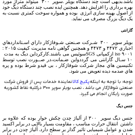
باشد.بدیهی است چند دستگاه بویلر .سوپر ۳۰۰ میتواند متراژ مورد
بهره برداری را افزایش دهد. همچنین ایده نصب چند دستگاه دیگ خود
از اصول بهینه سازی انرژی بوده و همواره سوخت کمتری نسبت به
یک دیگ بزرگ مصرف می نماید.
گارانتی
بویلر سوپر ۳۰۰ شـرکت صـنعتی شـوفاژکار داراي اسـتانداردهاي
اجباري ۴۴۷۲ و ۴۴۷۳ و همچنین گواهی نامه مدیریت کیفیت ۲۰۱۵ :
۹۰۰۱ iso ازکمپانی SGSسوئیس می باشند.کارکرداین دیگ به مدت
۱۰ سـال گارانتی می گرددواین ضـمانت،در صــورت نصب توسط
تکنیسین هاي مجاز شرکت شوفاژکار ، بی قیدو شرط بوده و پره
هاي صدمه دیده تعویض می شود.
توجه: با توجه به اینکه
پکیج کالا
نماینده خدمات پس از فروش شرکت
صنعتی شوفاژکار می باشد ، نصب بویلر سوپر ۳۰۰ درکلیه نقاط کشـوربه
صورت رایگان انجام می گیرد.
جنس دیگ
جنس دیگ سوپر ۳۰۰ از آلیاژ چدن چکش خوار بوده که علاوه بر
داشتن انتقال حرارت مناسب ، مقاومت بسیار بالایی در برابر اکسید
شدن و عوامل شیمیایی تاثیر گذار بر سطح دارد. آلیاژ چدن در برابر