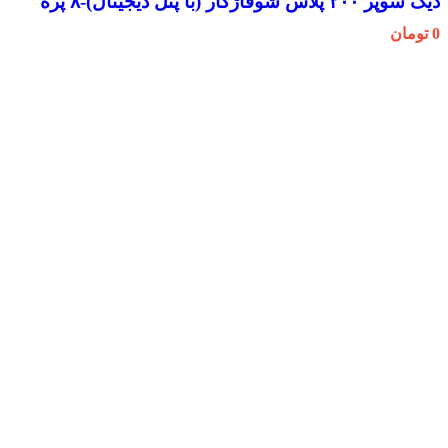
دیگ سوپر ۲۰۰ پلاس شوفاژکار (با پنل دیجیتال)-۸ پره
0
تومان