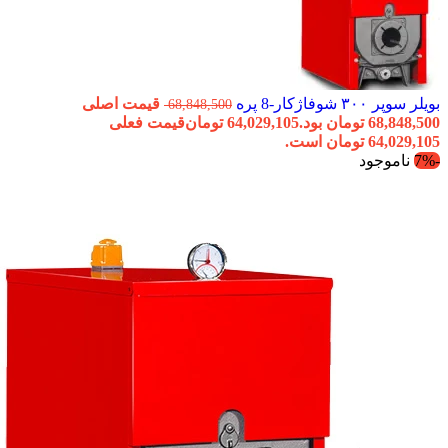
بویلر سوپر ۳۰۰ شوفاژکار-8 پره
قیمت اصلی
68,848,500
68,848,500 تومان بود.
64,029,105
تومان
قیمت فعلی
64,029,105 تومان است.
-7%
ناموجود