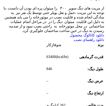
از مزیت های دیگ سوپر ۳۰۰ را میتوان پره ای بودن آن دانست ،با
توجه به این مزیت ،حمل و نقل بویلر حتی توسط یک نفر نیز به
سادگی انجام شده و قابلیت نصب در موتورخانه را می یابد همچنین
به دلیل این قابلیت میتوان دیگ را در در مراحل اتمام عملیات
ساختمانی در محل موتورخانه به راحتی نصب نمود و از صدمه
رسیدن به دیگ در حین ساخت ساختمان جلوگیری کرد.
دانلود کاتالوگ محصول
دانلود راهنمای نصب
برند
شوفاژکار
(kcal/hr)63400
قدرت گرمادهی
846
طول دیگ:
–
عرض دیگ
–
ارتفاع دیگ
وزن خالص
262 کیلوگرم