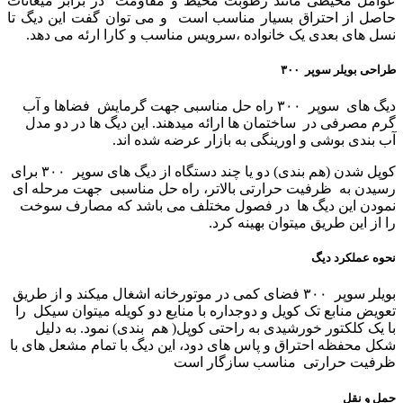
عوامل محیطی مانند رطوبت محیط و مقاومت در برابر میعانات
حاصل از احتراق بسیار مناسب است و می توان گفت این دیگ تا
نسل های بعدی یک خانواده ،سرویس مناسب و کارا ارئه می دهد.
طراحی بویلر سوپر ۳۰۰
دیگ های سوپر ۳۰۰ راه حل مناسبی جهت گرمایش فضاها و آب
گرم مصرفی در ساختمان ها ارائه میدهند. این دیگ ها در دو مدل
آب بندی بوشی و اورینگی به بازار عرضه شده اند.
کوپل شدن (هم بندی) دو یا چند دستگاه از دیگ های سوپر ۳۰۰ برای
رسیدن به ظرفیت حرارتی بالاتر، راه حل مناسبی جهت مرحله ای
نمودن این دیگ ها در فصول مختلف می باشد که مصارف سوخت
را از این طریق میتوان بهینه کرد.
نحوه عملکرد دیگ
بویلر سوپر ۳۰۰ فضای کمی در موتورخانه اشغال میکند و از طریق
تعویض منابع تک کویل و دوجداره با منایع دو کویله میتوان سیکل را
با یک کلکتور خورشیدی به راحتی کوپل( هم بندی) نمود. به دلیل
شکل محفظه احتراق و پاس های دود، این دیگ با تمام مشعل های با
ظرفیت حرارتی مناسب سازگار است
حمل و نقل