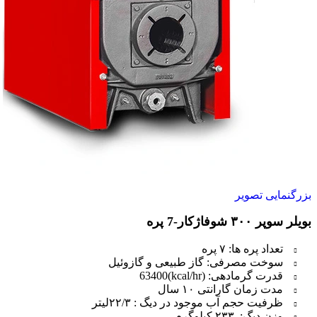
بزرگنمایی تصویر
بویلر سوپر ۳۰۰ شوفاژکار-7 پره
تعداد پره ها: ۷ پره
سوخت مصرفی: گاز طبیعی و گازوئیل
قدرت گرمادهی: (kcal/hr)63400
مدت زمان گارانتی ۱۰ سال
ظرفیت حجم آب موجود در دیگ : ۲۲/۳لیتر
وزن دیگ: ۲۳۳ کیلوگرم