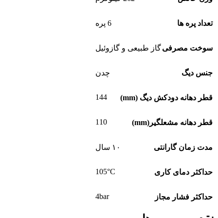
تعداد پره ها
6 پره
سوخت مصرفی
گاز طبیعی و گازوئیل
جنس دیگ
چدن
144
قطر دهانه دودکش دیگ (mm)
110
قطر دهانه مشعلگیر(mm)
مدت زمان گارانتی
۱۰ سال
105°C
حداکثر دمای کاری
4bar
حداکثر فشار مجاز