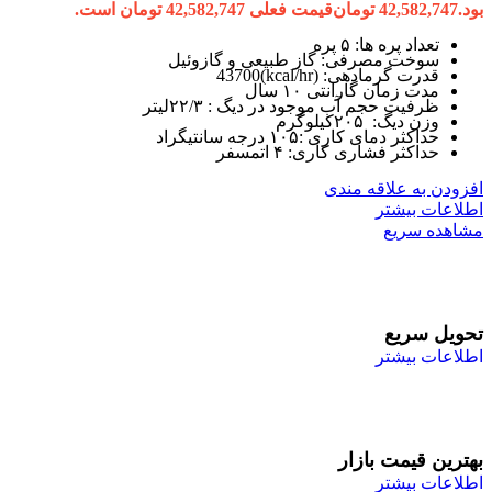
بود.
42,582,747
تومان
قیمت فعلی 42,582,747 تومان است.
تعداد پره ها: ۵ پره
سوخت مصرفی: گاز طبیعی و گازوئیل
قدرت گرمادهی: (kcal/hr)43700
مدت زمان گارانتی ۱۰ سال
ظرفیت حجم آب موجود در دیگ : ۲۲/۳لیتر
وزن دیگ: ۲۰۵کیلوگرم
حداکثر دمای کاری :۱۰۵ درجه سانتیگراد
حداکثر فشاری کاری: ۴ اتمسفر
افزودن به علاقه مندی
اطلاعات بیشتر
مشاهده سریع
تحویل سریع
اطلاعات بیشتر
بهترین قیمت بازار
اطلاعات بیشتر