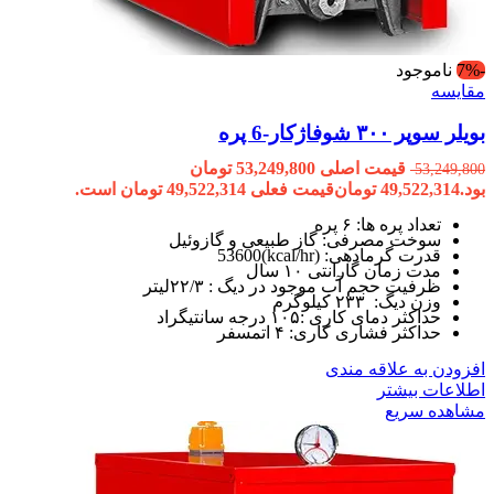
-7%
ناموجود
مقایسه
بویلر سوپر ۳۰۰ شوفاژکار-6 پره
قیمت اصلی 53,249,800 تومان
53,249,800
بود.
49,522,314
تومان
قیمت فعلی 49,522,314 تومان است.
تعداد پره ها: ۶ پره
سوخت مصرفی: گاز طبیعی و گازوئیل
قدرت گرمادهی: (kcal/hr)53600
مدت زمان گارانتی ۱۰ سال
ظرفیت حجم آب موجود در دیگ : ۲۲/۳لیتر
وزن دیگ: ۲۳۳ کیلوگرم
حداکثر دمای کاری :۱۰۵ درجه سانتیگراد
حداکثر فشاری کاری: ۴ اتمسفر
افزودن به علاقه مندی
اطلاعات بیشتر
مشاهده سریع