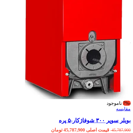
-7%
ناموجود
مقایسه
بویلر سوپر ۳۰۰ شوفاژکار-۵ پره
قیمت اصلی 45,787,900 تومان
45,787,900