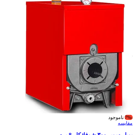
-7%
ناموجود
مقایسه
بویلر سوپر ۳۰۰ شوفاژکار-8 پره