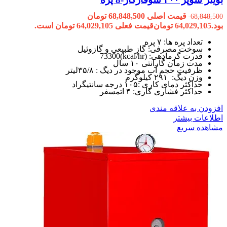
قیمت اصلی 68,848,500 تومان
68,848,500
بود.
64,029,105
تومان
قیمت فعلی 64,029,105 تومان است.
تعداد پره ها: ۷ پره
سوخت مصرفی: گاز طبیعی و گازوئیل
قدرت گرمادهی: (kcal/hr)73300
مدت زمان گارانتی ۱۰ سال
ظرفیت حجم آب موجود در دیگ : ۳۵/۸لیتر
وزن دیگ: ۲۹۱ کیلوگرم
حداکثر دمای کاری :۱۰۵ درجه سانتیگراد
حداکثر فشاری کاری: ۴ اتمسفر
افزودن به علاقه مندی
اطلاعات بیشتر
مشاهده سریع