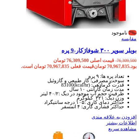
-7%
ناموجود
مقایسه
بویلر سوپر ۳۰۰ شوفاژکار-9 پره
قیمت اصلی 76,309,500 تومان
76,309,500
بود.
70,967,835
تومان
قیمت فعلی 70,967,835 تومان است.
تعداد پره ها: ۹ پره
سوخت مصرفی: گاز طبیعی و گازوئیل
قدرت گرمادهی: (kcal/hr)83100
مدت زمان گارانتی ۱۰ سال
ظرفیت حجم آب موجود در دیگ :۴۰/۲ لیتر
وزن دیگ: ۳۲۱ کیلوگرم
حداکثر دمای کاری :۱۰۵ درجه سانتیگراد
حداکثر فشاری کاری: ۴ اتمسفر
افزودن به علاقه مندی
اطلاعات بیشتر
مشاهده سریع