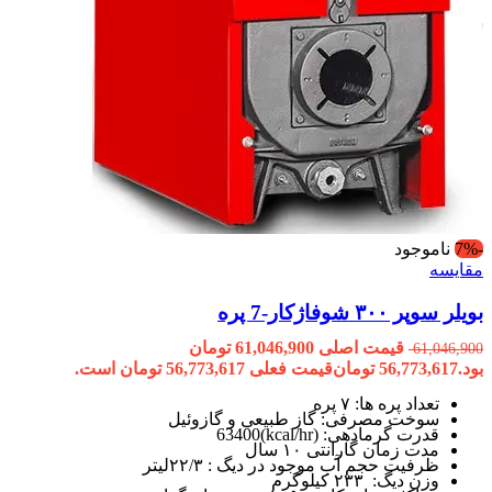
-7%
ناموجود
مقایسه
بویلر سوپر ۳۰۰ شوفاژکار-7 پره
قیمت اصلی 61,046,900 تومان
61,046,900
بود.
56,773,617
تومان
قیمت فعلی 56,773,617 تومان است.
تعداد پره ها: ۷ پره
سوخت مصرفی: گاز طبیعی و گازوئیل
قدرت گرمادهی: (kcal/hr)63400
مدت زمان گارانتی ۱۰ سال
ظرفیت حجم آب موجود در دیگ : ۲۲/۳لیتر
وزن دیگ: ۲۳۳ کیلوگرم