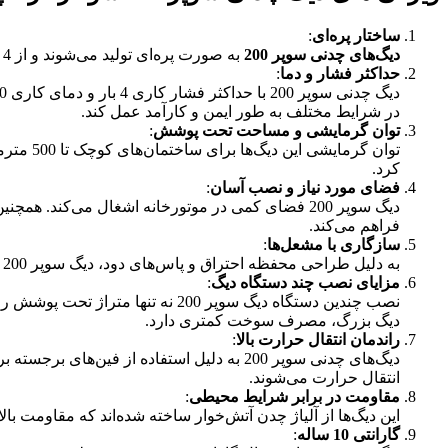
ساختار پره‌ای
:
دیگ‌های چدنی سوپر 200
به صورت پره‌ای تولید می‌شوند و از 4 تا 8 پره متغیر هستند. این دیگ‌ها با سوخت گاز شهری و گازوئیل قابل استفاده بوده و انعطاف‌پذیری بالایی در تامین انرژی دارند.
حداکثر فشار و دما
:
در شرایط مختلف به طور ایمن و کارآمد عمل کند.
توان گرمایشی و مساحت تحت پوشش
:
کرد.
فضای مورد نیاز و نصب آسان
:
دیگ سوپر 200 فضای کمی در موتورخانه اشغال می‌کند. 
فراهم می‌کند.
سازگاری با مشعل‌ها
:
به دلیل طراحی محفظه احتراق و پاس‌های دود، دیگ سوپر 200 با تمامی مشعل‌ها با ظرفیت‌های حرارتی مختلف سازگاری کامل دارد.
مزایای نصب چند دستگاه دیگ
:
نصب چندین دستگاه دیگ سوپر 200 ن
دیگ بزرگ، مصرف سوخت کمتری دارد.
راندمان انتقال حرارت بالا
:
انتقال حرارت می‌شوند.
مقاومت در برابر شرایط محیطی
:
این دیگ‌ها از آلیاژ چدن آتش‌خوار ساخته شده‌اند که مقاومت با
گارانتی 10 ساله
: