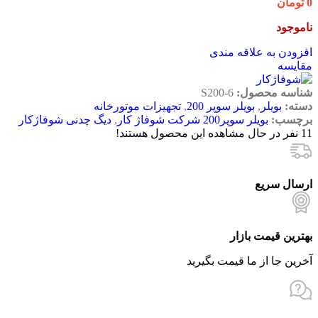
0
تومان
ناموجود
افزودن به علاقه مندی
مقایسه
شناسه محصول:
S200-6
دسته:
بویلر
,
بویلر سوپر 200
,
تجهیزات موتورخانه
برچسب:
بویلر سوپر200 شرکت شوفاژ کار
,
دیگ چدنی شوفاژکار
11
نفر در حال مشاهده این محصول هستند!
ارسال سریع
بهترین قیمت بازار
آخرین جا از ما قیمت بگیرید