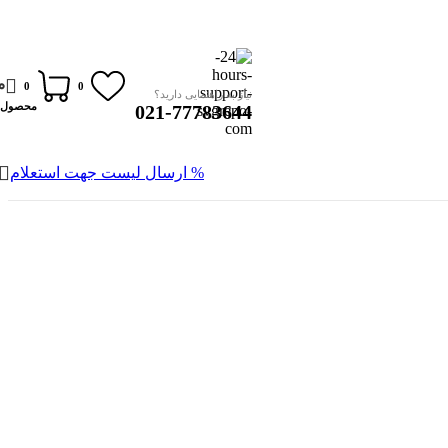
0
0
0
نیاز به راهنمایی دارید؟
محصول
021-77783644
% ارسال لیست جهت استعلام