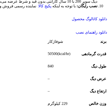
دیگ سوپر 200 با 10 سال گارانتی بدون قید و شرط عرضه می‌شود. در صورت نصب صحیح، در صورت آسیب به پره‌ها، پره‌های صدمه‌دیده به راحتی تعویض می‌شوند.
نصب رایگان:
با توجه به اینکه
پکیج کالا
نماینده رسمی فروش و خدمات پس 
دانلود کاتالوگ محصول
دانلود راهنمای نصب
برند
شوفاژکار
(kcal/hr)50500
قدرت گرمادهی
840
طول دیگ
–
عرض دیگ
–
ارتفاع دیگ
وزن خالص
229 کیلوگرم