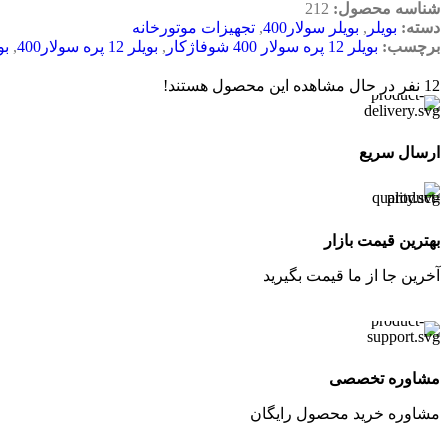
شناسه محصول:
212
دسته:
بویلر
,
بویلر سولار400
,
تجهیزات موتورخانه
برچسب:
بویلر 12 پره سولار 400 شوفاژکار
,
بویلر 12 پره سولار400
,
بوی
12
نفر در حال مشاهده این محصول هستند!
ارسال سریع
بهترین قیمت بازار
آخرین جا از ما قیمت بگیرید
مشاوره تخصصی
مشاوره خرید محصول رایگان