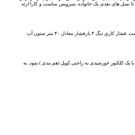
 نسل های بعدی یک خانواده ،سرویس مناسب و کارا ارئه
ضخامت بدنه پره دیــگ حدودا ۵ میلی متر بوده و قسمت هاي قرار گرفته در سمت احتراق با فین هاي برجسته، به تعداد زیاد پوشانده شده است. فشار کاري دیگ ۴ بارفشار معادل ۴۰ متر ستون آب
ل را با یک کلکتور خورشیدی به راحتی کوپل (هم بندی ) نمود. به