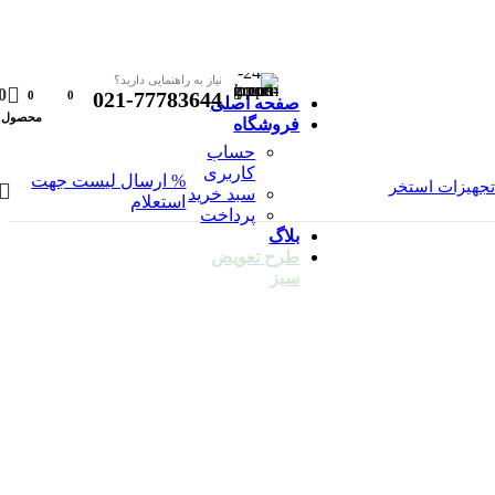
نیاز به راهنمایی دارید؟
0
021-77783644
0
0
صفحه اصلی
محصول
فروشگاه
حساب
کاربری
% ارسال لیست جهت
تجهیزات استخر
سبد خرید
استعلام
پرداخت
بلاگ
طرح تعویض
سبز