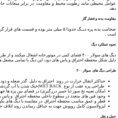
عوامل محیطی مانند رطوبت محیط و مقاومت در برابر میعانات حاص
دهد.
مقاومت بدنه و فشار گاز
است .
نحوه عملکرد دیگ
دیگ های سولار ۴۰۰ فضای کمی در موتورخانه اشغال میکن
دلیل شکل محفظه احتراق و پاس های دود، این دیگ با تمامی مشعل 
طراحی دیگ های سولار ۴۰۰
حداکثر انتقال حرارت در روند احتراق به دلیل گذر شعله و دود
طراحی پره عقب از نوع WET BACK(خنک شدن با آب گردشی)
امکان تعبیه نخ سوز (یا خمیر درزگیری) در فضای بین پره ها جه
وجود فین های متعدد در سطوح داخلی محفظه احتراق و پاس 
قطر و عمق مناسب محفظه احتراق در مقایسه با دیگ های یکپ
ایزولاسیون کامل روپوش جهت به حداقل رساندن روند اتلاف حر
حمل و نقل