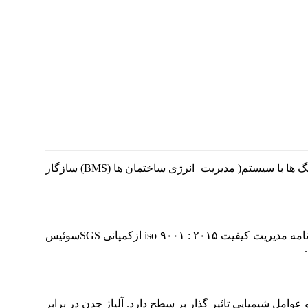
بویلر سولار ۴۰۰ شرکت صنعتی شوفاژکار انتخابی مطمئن و کارا،جهت گرمایش مرکزی ساختمان ها و تولید آب گرم بهداشتی است. این دیگ ها با سیستم( مدیریت انرژی ساختمان ها (BMS) سازگار
دیگ های سولار ۴۰۰ شـرکت صـنعتی شـوفاژکار داراي اسـتانداردهاي اجباري ۴۴۷۲ و ۴۴۷۳ گواهی استاندارد CE اروپا و همچنین گواهی نامه مدیریت کیفیت ۲۰۱۵ : ۹۰۰۱ iso ازکمپانی SGSسوئیس
دن و عوامل شیمیایی تاثیر گذار بر سطح دارد. آلیاژ چدن در برابر