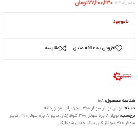
77,200,230
تومان
83,011,000
ناموجود
افزودن به علاقه مندی
مقایسه
شناسه محصول:
108
دسته:
بویلر
,
بویلر سولار 300
,
تجهیزات موتورخانه
برچسب:
بویلر 8 پره سولار 300 شوفاژکار
,
بویلر 8 پره سولار300
,
بویلر
سولار 300 شوفاژ کار
,
دیگ چدنی شوفاژکار