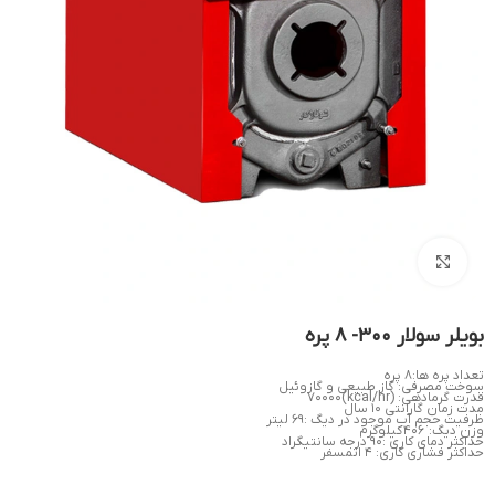
بزرگنمایی تصویر
بویلر سولار 300- 8 پره
تعداد پره ها:۸ پره
سوخت مصرفی: گاز طبیعی و گازوئیل
قدرت گرمادهی: (kcal/hr)۷۰۰۰۰
مدت زمان گارانتی ۱۰ سال
ظرفیت حجم آب موجود در دیگ :۶۹ لیتر
وزن دیگ: ۴۰۶ کیلوگرم
حداکثر دمای کاری :۹۰ درجه سانتیگراد
حداکثر فشاری کاری: ۴ اتمسفر