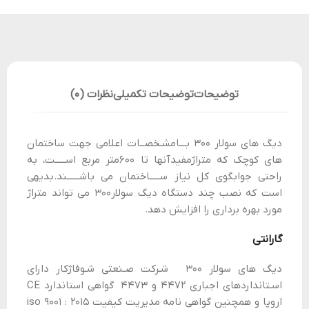
توضیحات
توضیحات تکمیلی
نظرات (0)
دیگ هاي سولار ۳۰۰ بـــامشـخصــات اعلامی جهت ساختمان
هاي کوچک که متراژمفیدآنها تا ۶۰۰متر مربع اســـــت، به
راحتی جوابگوي کل نیاز ســـــاختمان می باشــــــند.بدیهی
است که نصب چند دستگاه دیگ سولار۳۰۰ می تواند متراژ
مورد بهره برداري را افزایش دهد.
گارانتی
دیگ های سولار ۳۰۰ شـرکت صـنعتی شـوفاژکار داراي
اسـتانداردهاي اجباري ۴۴۷۲ و ۴۴۷۳ گواهی استاندارد CE
اروپا و همچنین گواهی نامه مدیریت کیفیت ۲۰۱۵ : ۹۰۰۱ iso