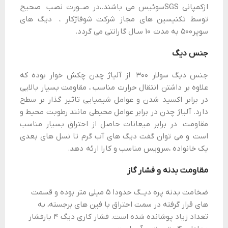
ازکمپانی SGSسوئیس می باشند.،در صــورت نصب صحیح
توسط تکنیسین هاي مجاز شرکت شوفاژکار ، دیگ های
سوپر۵۰۰ به مدت ۱۰ سـال گارانتی می گردد.
جنس دیگ
جنس دیگ سولار ۳۰۰ از آلیاژ چدن چکش خوار بوده که
علاوه بر داشتن انتقال حرارت مناسب ، مقاومت بسیار بالایی
در برابر اکسید شدن و عوامل شیمیایی تاثیر گذار بر سطح
دارد. آلیاژ چدن در برابر عوامل محیطی مانند رطوبت محیط و
مقاومت در برابر میعانات حاصل از احتراق بسیار مناسب
است و می توان گفت دیگ های آب گرم تا نسل های بعدی
یک خانواده ،سرویس مناسب و کارا ارئه دهد.
مقاومت بدنه و فشار گاز
ضخامت بدنه پره دیــگ حدودا ۵ میلی متر بوده و قسمت
هاي قرار گرفته در سمت احتراق با فین هاي برجسته، به
تعداد زیاد پوشانده شده است. فشار کاري دیگ ۴ بارفشار