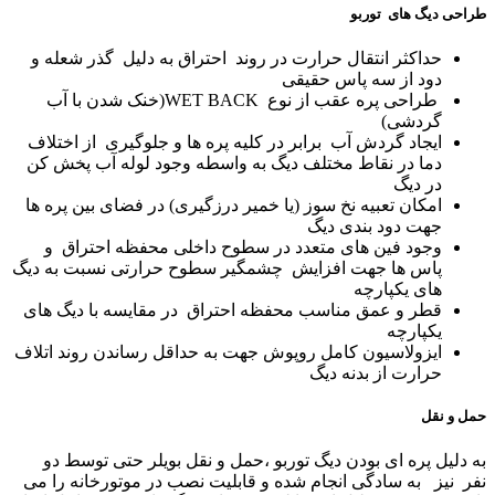
طراحی دیگ های توربو
حداکثر انتقال حرارت در روند احتراق به دلیل گذر شعله و
دود از سه پاس حقیقی
طراحی پره عقب از نوع WET BACK(خنک شدن با آب
گردشی)
ایجاد گردش آب برابر در کلیه پره ها و جلوگیری از اختلاف
دما در نقاط مختلف دیگ به واسطه وجود لوله آب پخش کن
در دیگ
امکان تعبیه نخ سوز (یا خمیر درزگیری) در فضای بین پره ها
جهت دود بندی دیگ
وجود فین های متعدد در سطوح داخلی محفظه احتراق و
پاس ها جهت افزایش چشمگیر سطوح حرارتی نسبت به دیگ
های یکپارچه
قطر و عمق مناسب محفظه احتراق در مقایسه با دیگ های
یکپارچه
ایزولاسیون کامل روپوش جهت به حداقل رساندن روند اتلاف
حرارت از بدنه دیگ
حمل و نقل
به دلیل پره ای بودن دیگ توربو ،حمل و نقل بویلر حتی توسط دو
نفر نیز به سادگی انجام شده و قابلیت نصب در موتورخانه را می