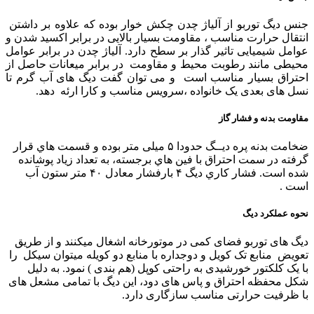
جنس دیگ توربو از آلیاژ چدن چکش خوار بوده که علاوه بر داشتن
انتقال حرارت مناسب ، مقاومت بسیار بالایی در برابر اکسید شدن و
عوامل شیمیایی تاثیر گذار بر سطح دارد. آلیاژ چدن در برابر عوامل
محیطی مانند رطوبت محیط و مقاومت در برابر میعانات حاصل از
احتراق بسیار مناسب است و می توان گفت دیگ های آب گرم تا
نسل های بعدی یک خانواده ،سرویس مناسب و کارا ارئه دهد.
مقاومت بدنه و فشار گاز
ضخامت بدنه پره دیــگ حدودا ۵ میلی متر بوده و قسمت هاي قرار
گرفته در سمت احتراق با فین هاي برجسته، به تعداد زیاد پوشانده
شده است. فشار کاري دیگ ۴ بارفشار معادل ۴۰ متر ستون آب
است .
نحوه عملکرد دیگ
دیگ های توربو فضای کمی در موتورخانه اشغال میکنند و از طریق
تعویض منابع تک کویل و دوجداره با منابع دو کویله میتوان سیکل را
با یک کلکتور خورشیدی به راحتی کوپل (هم بندی ) نمود. به دلیل
شکل محفظه احتراق و پاس های دود، این دیگ با تمامی مشعل های
با ظرفیت حرارتی مناسب سازگاری دارد.