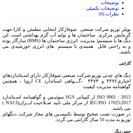
توضیحات
توضیحات تکمیلی
نظرات (0)
بویلر توربو شرکت صنعتی شوفاژکار انتخابی مطمئن و کارا،جهت
گرمایش مرکزی ساختمان ها و تولید آب گرم بهداشتی است. این
دیگ ها با سیستم( مدیریت انرژی ساختمان ها (BMS) سازگار بوده
و به راحتی قابل همبندی با سیستم های انرژی خورشیدی می
باشند.
گارانتی
دیگ هاي چدنی توربو شرکت صنعتی شوفاژکار داراي اسـتانداردهاي
اجباري۴۴۷۲ و ۴۴۷۳ ،گـــواهی استاندارد CE اروپا ، همچنین
گواهینامه مدیریت کیفیت
2015 : 9001 ISO از کمپانی SGS سوئیـس و گواهینامه اسـتاندارد
17025:2017 IEC/ISO از مرکز ملی تایید صـلاحیت ایــران(NACI )
می باشند.
در صورت نصب صحیح توسط تکنیسـین هاي مجاز شرکت ،دیگهاي
توربو به مدت 10 سال گارانتی می گردد.
جنس دیگ