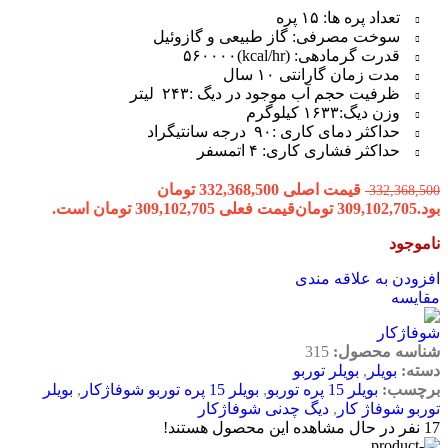
تعداد پره ها: ۱۵ پره
سوخت مصرفی: گاز طبیعی و گازوئیل
قدرت گرمادهی: (kcal/hr)۵۶۰۰۰۰
مدت زمان گارانتی ۱۰ سال
ظرفیت حجم آب موجود در دیگ :۲۴۳ لیتر
وزن دیگ:۱۶۳۳ کیلوگرم
حداکثر دمای کاری :۹۰ درجه سانتیگراد
حداکثر فشاری کاری: ۴ اتمسفر
قیمت اصلی 332,368,500 تومان
332,368,500
بود.
309,102,705
تومان
قیمت فعلی 309,102,705 تومان است.
ناموجود
افزودن به علاقه مندی
مقایسه
شناسه محصول:
315
دسته:
بویلر
,
بویلر توربو
برچسب:
بویلر 15 پره توربو
,
بویلر 15 پره توربو شوفاژکار
,
بویلر
توربو شوفاژ کار
,
دیگ چدنی شوفاژکار
17
نفر در حال مشاهده این محصول هستند!