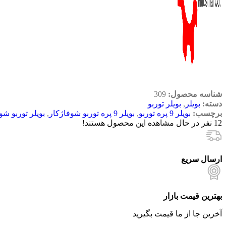
شناسه محصول:
309
دسته:
بویلر
,
بویلر توربو
برچسب:
بویلر 9 پره توربو
,
بویلر 9 پره توربو شوفاژکار
,
بویلر توربو شو
12
نفر در حال مشاهده این محصول هستند!
ارسال سریع
بهترین قیمت بازار
آخرین جا از ما قیمت بگیرید