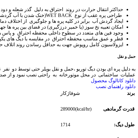
حداکثر انتقال حرارت در روند احتراق به دلیل گذر شعله و دود
طراحی پره عقب از نوع WET BACK(خنک شدن با آب گردشی)
ایجاد گردش آب برابر در کلیه پره ها و جلوگیری از اختلاف د
امکان تعبیه نخ سوز (یا خمیر درزگیری) در فضای بین پره ها جه
وجود فین های متعدد در سطوح داخلی محفظه احتراق و پاس 
قطر و عمق مناسب محفظه احتراق در مقایسه با دیگ های یکپ
ایزولاسیون کامل روپوش جهت به حداقل رساندن روند اتلاف حر
حمل و نقل
به دلیل پره ای بودن دیگ توربو ،حمل و نقل بویلر حتی توسط دو نفر ن
عملیات ساختمانی در محل موتورخانه به راحتی نصب نمود و از صد
دانلود کاتالوگ محصول
دانلود راهنمای نصب
برند
شوفاژکار
(kcal/hr)289000
قدرت گرمادهی
1714
طول دیگ: