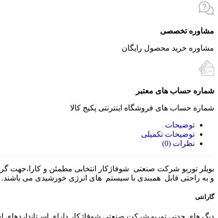
مشاوره تخصصی
مشاوره خرید محصول رایگان
شماره حساب های معتبر
شماره حساب های فروشگاه اینترنتی پکیج کالا
توضیحات
توضیحات تکمیلی
نظرات (0)
و به راحتی قابل همبندی با سیستم های انرژی خورشیدی می باشند.
گارانتی
دیگ هاي چدنی توربو شرکت صنعتی شوفاژکار داراي اسـتانداردهاي اجباري۴۴۷۲ و ۴۴۷۳ ،گـــواهی استاندارد CE اروپا ، همچنین گواهینامه مد