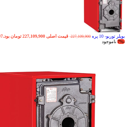
بویلر توربو- 10 پره
قیمت اصلی 227,109,900 تومان بود.
07
227,109,900
-7%
ناموجود