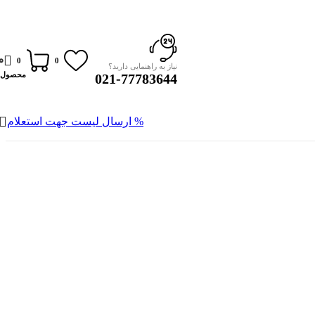
0
0
0
نیاز به راهنمایی دارید؟
محصول
021-77783644
% ارسال لیست جهت استعلام