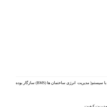
بویلر توربو شرکت صنعتی شوفاژکار انتخابی مطمئن و کارا،جهت گرمایش مرکزی ساختمان ها و تولید آب گرم بهداشتی است. این دیگ ها با سیستم( مدیریت انرژی ساختمان ها (BMS) سازگار بوده