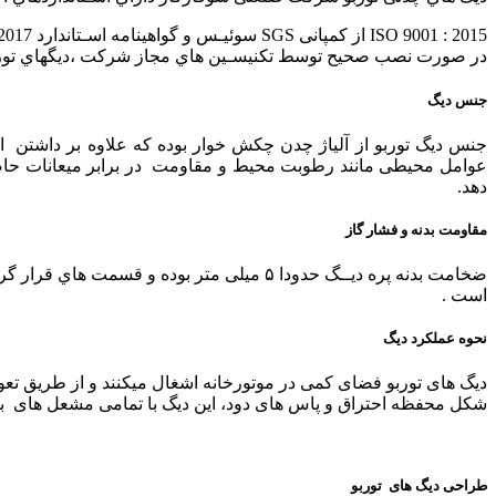
2015 : 9001 ISO از کمپانی SGS سوئیـس و گواهینامه اسـتاندارد 17025:2017 IEC/ISO از مرکز ملی تایید صـلاحیت ایــران(NACI ) می باشند.
در صورت نصب صحیح توسط تکنیسـین هاي مجاز شرکت ،دیگهاي توربو به مدت 10 سال گارا
جنس دیگ
جنس دیگ توربو از آلیاژ چدن چکش خوار بوده که علاوه بر داشتن انت
عوامل محیطی مانند رطوبت محیط و مقاومت در برابر میعانات حاص
دهد.
مقاومت بدنه و فشار گاز
است .
نحوه عملکرد دیگ
دیگ های توربو فضای کمی در موتورخانه اشغال میکنند و از طریق تعویض
شکل محفظه احتراق و پاس های دود، این دیگ با تمامی مشعل های ب
طراحی دیگ های توربو