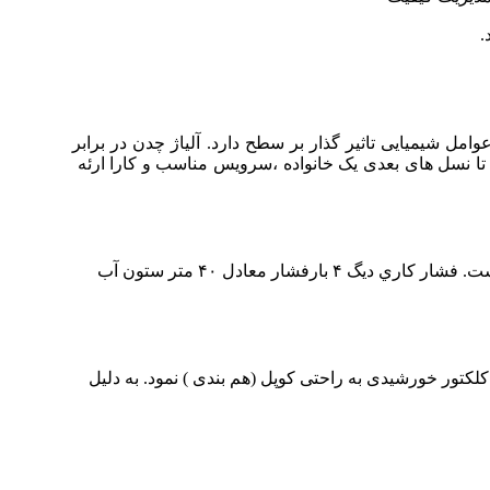
مل شیمیایی تاثیر گذار بر سطح دارد. آلیاژ چدن در برابر
 نسل های بعدی یک خانواده ،سرویس مناسب و کارا ارئه
ضخامت بدنه پره دیــگ حدودا ۵ میلی متر بوده و قسمت هاي قرار گرفته در سمت احتراق با فین هاي برجسته، به تعداد زیاد پوشانده شده است. فشار کاري دیگ ۴ بارفشار معادل ۴۰ متر ستون آب
لکتور خورشیدی به راحتی کوپل (هم بندی ) نمود. به دلیل