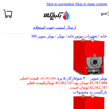
Skip to navigation
Skip to main content
منو
ارسال لیست جهت استعلام
خانه
/
تجهیزات موتورخانه
/
بویلر
/
بویلر سوپر 300
بویلر سوپر ۳۰۰ شوفاژکار-۵ پره
قیمت اصلی
45,787,900
45,787,900 تومان بود.
42,582,747
تومان
قیمت فعلی
42,582,747 تومان است.
بازگشت به محصولات