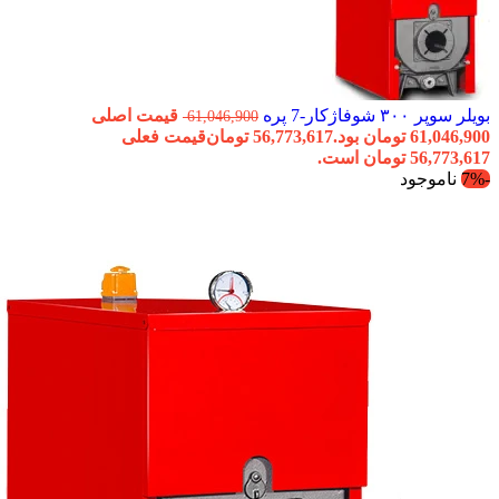
بویلر سوپر ۳۰۰ شوفاژکار-7 پره
قیمت اصلی
61,046,900
61,046,900 تومان بود.
56,773,617
تومان
قیمت فعلی
56,773,617 تومان است.
-7%
ناموجود