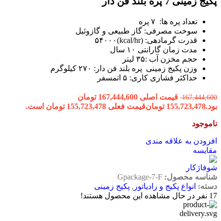
پکیج زمینی 7 پره بلند فن دار
تعداد پره ها: ۷ پره
سوخت مصرفی: گاز طبیعی و گازوئیل
قدرت گرمادهی: (kcal/hr)۵۴۰۰۰
مدت زمان گارانتی ۱۰ سال
حجم مخزن آب :۳۵ لیتر
وزن پکیج زمینی پره بلند فن دار: ۲۷۰ کیلوگرم
حداکثر فشاری کاری: ۵ اتمسفر
قیمت اصلی 167,444,600 تومان
167,444,600
بود.
155,723,478
تومان
قیمت فعلی 155,723,478 تومان است.
ناموجود
افزودن به علاقه مندی
مقایسه
شناسه محصول:
Gpackage-7-F
دسته:
انواع پکیج و رادیاتور
,
پکیج زمینی
17
نفر در حال مشاهده این محصول هستند!