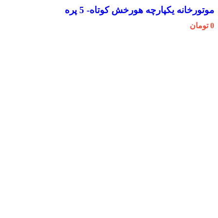
موتورخانه یکپارچه هورخش کوتاه- 5 پره
0
تومان