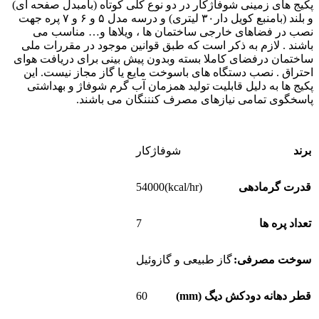
پکیج های زمینی شوفاژکار در دو نوع کلی کوتاه (بامبدل صفحه ای)
و بلند (بامنبع کویل دار۳۰ لیتری) و درسه مدل ۵ و ۶ و ۷ پره جهت
نصب در فضاهای خارجی ساختمان ها ، ویلاها و… مناسب می
باشند . لازم به ذکر است که طبق قوانین موجود در مقررات ملی
ساختمان درفضای کاملا بسته وبدون پیش بینی برای دریافت هوای
احتراق . نصب دستگاه های باسوخت مایع یا گاز مجاز نیست. این
پکیج ها به دلیل قابلیت تولید همزمان آب گرم شوفاژ و بهداشتی
پاسخگوی تمامی نیازهای مصرف کنننگان می باشند.
برند
شوفاژکار
(kcal/hr)54000
قدرت گرمادهی
7
تعداد پره ها
سوخت مصرفی:
گاز طبیعی و گازوئیل
60
قطر دهانه دودکش دیگ (mm)