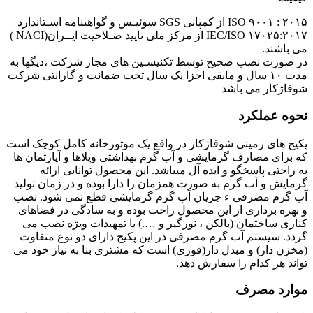
۲۰۱۵ : ۹۰۰۱ ISO از کمپانی SGS سوئیـس و گواهینامه اسـتاندارد
۱۷۰۲۵:۲۰۱۷ IEC/ISO از مرکز ملی تایید صـلاحیت ایــران(NACI )
می باشند.
در صورت نصب صحیح توسط تکنیسـین هاي مجاز شرکت ،دیگها به
مدت ۱۰ سال و مابقی اجزا یک سال تحت ضمانت و گارانتی شرکت
شوفاژکار می باشد
نحوه عملکرد
پکیج های زمینی شوفاژکار در واقع یک موتورخانه کامل کوچک است
که برای مصارف گرمایشی و آب گرم بهداشتی ویلاها و آپارتمان ها
به راحتی پاسخگو و ایده آل میباشد. اين محصول توانایی ارائه
گرمایش و آب گرم به صورت همزمان را دارا بوده و در زمان تولید
آب گرم مصرفی ء جریان آب گرم گرمایشی قطع نمی شود. نصب
و بهره برداری از این محصول راحت بوده و به سادگی در فضاهای
کناری ساختمان (بالکن ، نورگیر و ….) با تمهیدات ویژه نصب می
گردد. سیستم آب گرم مصرفی در این پکیج دارای دو نوع متفاوت
(مخزن دار) و مبدل دار(فوری) است که مشتری بنا به نیاز خود می
تواند هر کدام را سفارش دهد.
موارد مصرف