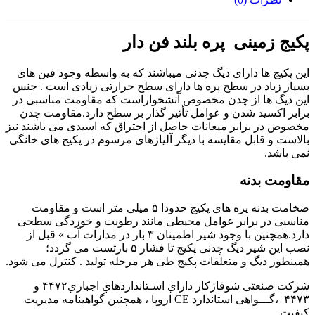
پکیج زمینی پره بلند فن دار
این پکیج ها دارای دیگ چدنی میباشند که به واسطه وجود فین های
بسیار زیاد در سطح ‏پره ها دارای سطح حرارتی زیادی است . جنس
این دیگ ها از چدن مخصوص آتشخواراست که مقاومت مناسبی در
برابر اکسید شدن و عوامل تأثیر گذار بر سطح دارد.مقاومت چدن
مخصوص در برابر میعانات حاصل از احتراق که اسیدی می باشند نیز
بالاست و قابل مقایسه با دیگر آلیاژهای مرسوم در پکیج های خانگی
نمی باشد.
مقاومت بدنه
ضخامت بدنه پره های پکیج حدودا ۵ میلی متر است و مقاومت
مناسبی در برابر عوامل محیطی مانند رطوبت و خوردگی سطحی
دارد.همچنین با وجود شیر اطمینان ۳ بار در مدارات آب » قبل از
نصب این شیر دیگ چدنی پکیج تا فشار ۵ بارتست می گردد؛
همینطور دیگ و متعلقات پکیج طی هر مرحله تولید . کنترل می شود.
شرکت صنعتی شوفاژکار داراي اسـتانداردهاي اجباري۴۴۷۲ و
۴۴۷۳ ،گـــواهی استاندارد CE اروپا ، همچنین گواهینامه مدیریت
کیفیت