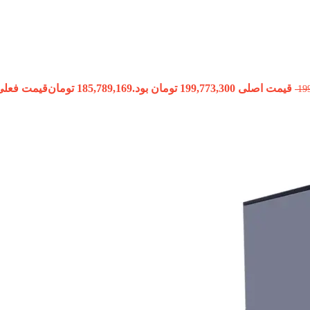
قیمت اصلی 199,773,300 تومان بود.
185,789,169
تومان
قیمت فعلی 185,789,169 تومان 
19