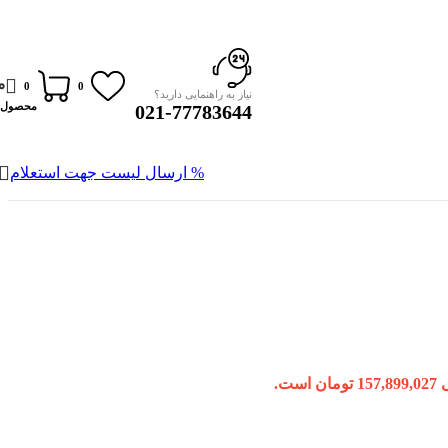
0
0
0
نیاز به راهنمایی دارید؟
محصول
021-77783644
% ارسال لیست جهت استعلام
است.