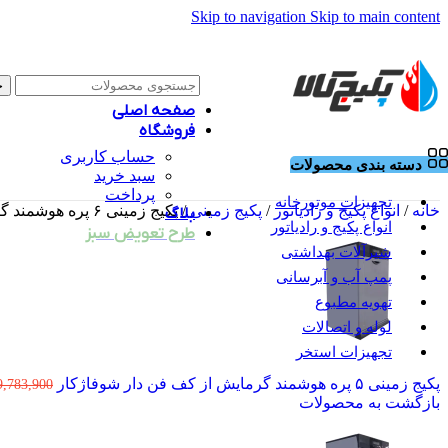
Skip to navigation
Skip to main content
ج
صفحه اصلی
فروشگاه
حساب کاربری
دسته بندی محصولات
سبد خرید
پرداخت
تجهیزات موتورخانه
خانه
/
انواع پکیج و رادیاتور
/
پکیج زمینی
/
پکیج زمینی ۶ پره هوشمند گرمایش از کف فن دار شوفاژکار
بلاگ
انواع پکیج و رادیاتور
طرح تعویض سبز
شیرآلات بهداشتی
پمپ آب و آبرسانی
تهویه مطبوع
لوله و اتصالات
تجهیزات استخر
پکیج زمینی ۵ پره هوشمند گرمایش از کف فن دار شوفاژکار
9,783,900
بازگشت به محصولات