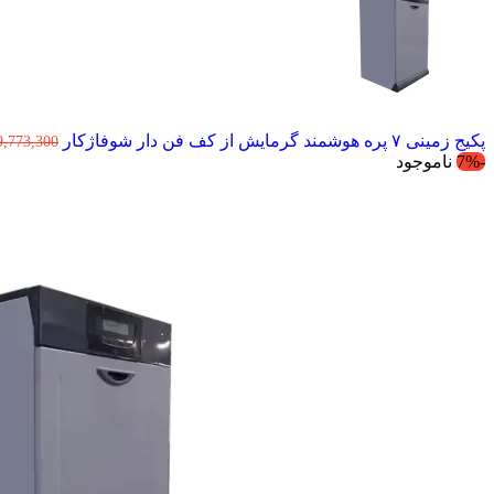
پکیج زمینی ۷ پره هوشمند گرمایش از کف فن دار شوفاژکار
9,773,300
-7%
ناموجود