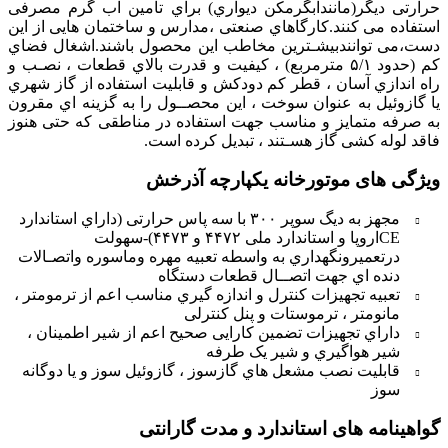
حرارتی دیگر(مانندآبگرمکن دیواري) براي تامین آب گرم مصرفی
استفاده می کنند.کارگاهاي صنعتی ،مدارس و ساختمان هایی از این
دست،می توانندبیشـترین مخاطب این محصول باشند.اشغال فضاي
کم (حدود ۵/۱ مترمربع) ، کیفیت و قدرت بالاي قطعات ، نصـب و
راه اندازي آسان ، قطر کم دودکش و قابلیت استفاده از گاز شهري
یا گازوئیل به عنوان سوخت ، این محصــول را به گزینه اي مقرون
به صرفه متمایز و مناسب جهت استفاده در مناطقی که حتی هنوز
فاقد لوله کشی گاز هسـتند ، تبدیل کرده است.
ویژگی های موتورخانه یکپارچه آذرخش
مجهز به دیگ سوپر ۳۰۰ با سه پاس حرارتی (داراي استاندارد
CEاروپا و استاندارد ملی ۴۴۷۲ و ۴۴۷۳)-سهولت
درتعمیرونگهداري به واسطه تعبیه مهره وماسوره واتصـالات
دنده اي جهت اتصــال قطعات دستگاه
تعبیه تجهیزات کنترل و اندازه گیري مناسب اعم از ترمومتر ،
مانومتر ، ترموستات و پنل کنترلی
داراي تجهیزات تضمین کارایی صحیح اعم از شیر اطمینان ،
شیر هواگیري و شیر یک طرفه
قابلیت نصب مشعل هاي گازسوز ، گازوئیل سوز و یا دوگانه
سوز
گواهینامه های استاندارد و مدت گارانتی