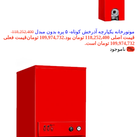
موتورخانه یکپارچه آذرخش کوتاه- ۵ پره بدون مبدل
118,252,400
قیمت اصلی 118,252,400 تومان بود.
109,974,732
تومان
قیمت فعلی
109,974,732 تومان است.
-7%
ناموجود