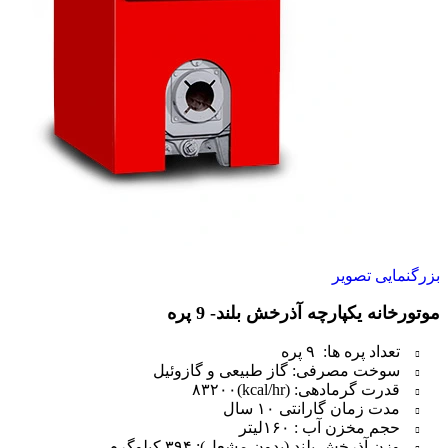
بزرگنمایی تصویر
موتورخانه یکپارچه آذرخش بلند- 9 پره
تعداد پره ها: ۹ پره
سوخت مصرفی: گاز طبیعی و گازوئیل
قدرت گرمادهی: (kcal/hr)۸۳۲۰۰
مدت زمان گارانتی ۱۰ سال
حجم مخزن آب : ۱۶۰لیتر
وزن آذرخش بلند (بدون مشعل): ۳۹۴ کیلوگرم