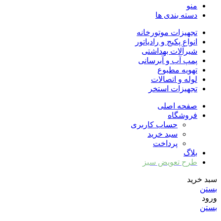
منو
دسته بندی ها
تجهیزات موتورخانه
انواع پکیج و رادیاتور
شیرآلات بهداشتی
پمپ آب و آبرسانی
تهویه مطبوع
لوله و اتصالات
تجهیزات استخر
صفحه اصلی
فروشگاه
حساب کاربری
سبد خرید
پرداخت
بلاگ
طرح تعویض سبز
سبد خرید
بستن
ورود
بستن