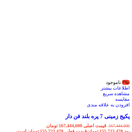
-7%
ناموجود
اطلاعات بیشتر
مشاهده سریع
مقایسه
افزودن به علاقه مندی
پکیج زمینی 7 پره بلند فن دار
قیمت اصلی 167,444,600 تومان
167,444,600
بود.
155,723,478
تومان
قیمت فعلی 155,723,478 تومان است.