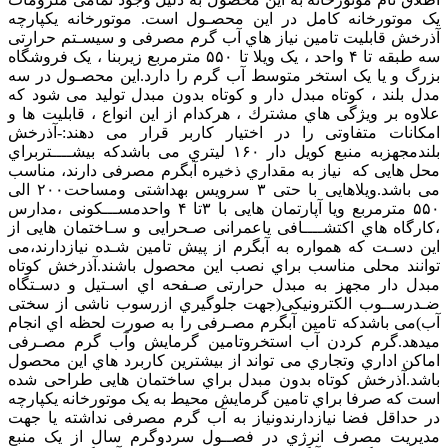
یک موتورخانه کامل در این محصـول است. موتورخانه یکپارچه
آذرخش قابلیت تامین نیاز هاي آب گرم مصرفی و سیسـتم حرارتی
سه طبقه تا ۴ واحد ، یک ویلا تا ۵۵۰ مترمربع زیربنا ، یک فروشگاه
بزرگ و یا یک استخر متوسط آب گرم را دارد.این محصـول در سه
مدل بلند ، کوتاه مبدل دار و کوتاه بدون مبدل تولید می شود که
علاوه بر ویژگی هاي مشترك ، هرکدام از این انواع ، قابلیت ها و
امکانات متفاوتی را در اختیار کاربر قرار می دهند:-آذرخش
بلندمجهزبه منبع کویل دار ۱۶۰ لیتري می باشدکه بیشــــتربراي
محل هایی که نیاز به مقداري ذخیره آبگرم مصرفی دارند، مناسب
می باشد.ویلاهایی با حتی ۳ سرویس بهداشتی ومساحت۲۰۰ الی
۵۵۰ مترمربع ویا آپارتمان هایی با ۳تا ۴ واحدمســـکونی ،مدارس
،کارگاه هاي اکتشــــافی یاعمرانی صـحرایی و سـاختمان هایی از
این دسـت که همواره به آبگرم از پیش تامین شـده نیازدارند،می
توانند محلی مناسب براي نصب این محصول باشند.آذرخش کوتاه
مبدل دار مجهز به مبدل حرارتی صـفحه اي اسـتیل و دسـتگاه
ضـدرســوب الکترونیکی(جهت جلوگیري ازرسوب ناشی از سختی
آب)می باشدکه تامین آبگرم مصـرفی را به صورت لحظه اي انجام
میدهد.گرم کردن آب استخروتامین گرمایش وآب گرم مصـرفی
اماکن اداري وتجاري می تواند از بیشترین کاربرد هاي این محصول
باشد.آذرخش کوتاه بدون مبدل براي ساختمان هایی طراحی شده
است که صرفا براي تامین گرمایش محیط به یک موتورخانه یکپارچه
در حداقل فضا نیازدارندونیاز به آب گرم مصرفی نداشته یا جهت
مدیریت مصرف انرژي در فصــول سردوگرم سال از یک منبع