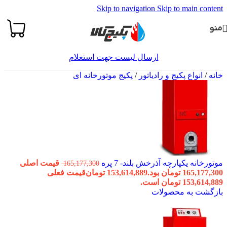
Skip to navigation
Skip to main content
منو
ارسال لیست جهت استعلام
خانه
/
انواع پکیج و رادیاتور
/
پکیج موتورخانه ای
موتورخانه یکپارچه آذرخش بلند- 7 پره
قیمت اصلی
165,177,300
165,177,300 تومان بود.
153,614,889
تومان
قیمت فعلی
153,614,889 تومان است.
بازگشت به محصولات