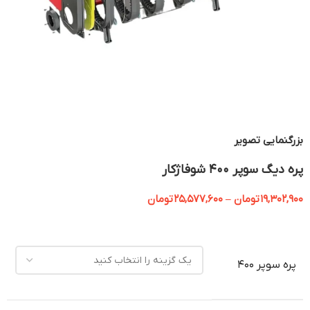
بزرگنمایی تصویر
پره دیگ سوپر 400 شوفاژکار
19,302,900
تومان
–
25,577,600
تومان
پره سوپر 400