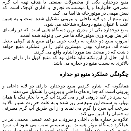
منبع دوجداره یکی از محصولات صنعتی با هدف تهیه آب گرم
مصرفی خانوارها و یا موسسات تجاری یا اداری کوچک است که
نقش مهمی در موتورخانه ها ایفا می کند.
این منبع از دو لایه داخلی و بیرونی تشکیل شده است و به همین
علت با عنوان منبع دوجداره شناخته می شود.
منبع دوجداره یکی از مدرن ترین دستگاه هایی است که در راستای
افزایش بهره وری موتورخانه ها طراحی و تولید شده است.
امروزه منبع دو جداره به رقیب خوبی برای منبع های کویلی تبدیل
شده اند. دوجداره بودن مهمترین تاثیر را در عملکرد منبع خواهد
داشت که در مبحث بعد مورد اشاره واقع می گردد.
با این حال از این نکته نباید غافل بود که منبع کویل دار دارای عمر
بالاتری به نسبت منبع دو جداره می باشد.
چگونگی عملکرد منبع دو جداره
همانگونه که اشاره کردیم منبع دوجداره دارای دو لایه داخلی و
بیرونی است که جداره های داخلی و بیرونی را تشکیل می دهند.
آب سرد در لایه درونی قرار می گیرد؛ آب گرم یا بخار دیگ یا همان
بویلر، به سمت این منبع سرازیر شده و به علت حرارت بسیار بالا به
سرعت آب سرد را گرم می نماید و از این طریق آب گرم مصرفی
ساختمان را تامین می کند.
علاوه بر جداره های داخلی و بیرونی، دو عدد عدسی محدبی نیز در
عملکرد دستگاه موثر هستند. این سیستم سبب می شود آب سرد
شهری که در لایه داخلی قرار گرفته است با دریافت حرارت به