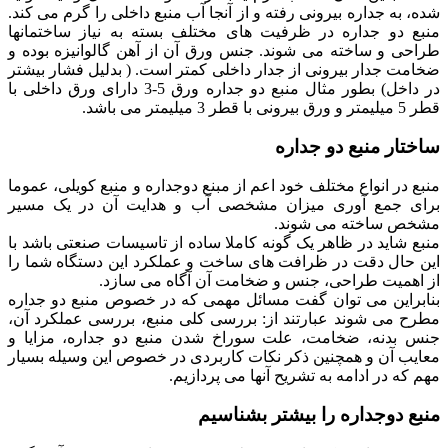
شده، به جداره بیرونی رفته و از آنجا آب منبع داخلی را گرم می کند.
منبع دو جداره در ظرفیت های مختلف بسته به نیاز ساختمانها
طراحی و ساخته می شوند. جنس ورق آن از آهن گالوانیزه بوده و
ضخامت جدار بیرونی از جدار داخلی کمتر است. ( بدلیل فشار بیشتر
در داخل) بطور مثال منبع دو جداره ورق 5-3 دارای ورق داخلی با
قطر 5 میلیمتر و ورق بیرونی با قطر 3 میلیمتر می باشد.
ساختار منبع دو جداره
منبع در انواع مختلف خود اعم از مبنع دوجداره و منبع کویلی، عموما
برای جمع آوری میزان مشخصی آب و هدایت آن در یک مسیر
مشخص ساخته می شوند.
منبع شاید در ظاهر یک گونه کاملا ساده از تاسیسات صنعتی باشد با
این حال دقت در ظرافت های ساخت و عملکرد این دستگاه شما را
از اهمیت طراحی، جنس و ضخامت آن آگاه می سازد.
بنابراین می توان گفت مسائل مهمی که در خصوص منبع دو جداره
مطرح می شوند عبارتند از: بررسی کلی منبع، بررسی عملکرد آن،
جنس بدنه، ضخامت، علت سوراخ شدن منبع دو جداره، مزایا و
معایب آن و همچنین ذکر نکات کاربردی در خصوص این وسیله بسیار
مهم که در ادامه به تشریح آنها می پردازیم.
منبع دوجداره را بیشتر بشناسیم