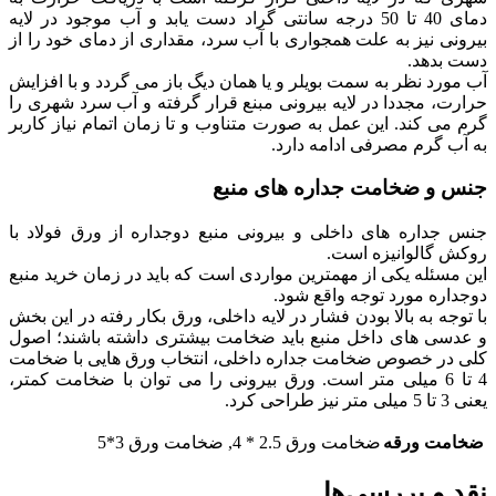
دمای 40 تا 50 درجه سانتی گراد دست یابد و آب موجود در لایه
بیرونی نیز به علت همجواری با آب سرد، مقداری از دمای خود را از
دست بدهد.
آب مورد نظر به سمت بویلر و یا همان دیگ باز می گردد و با افزایش
حرارت، مجددا در لایه بیرونی مبنع قرار گرفته و آب سرد شهری را
گرم می کند. این عمل به صورت متناوب و تا زمان اتمام نیاز کاربر
به آب گرم مصرفی ادامه دارد.
جنس و ضخامت جداره های منبع
جنس جداره های داخلی و بیرونی منبع دوجداره از ورق فولاد با
روکش گالوانیزه است.
این مسئله یکی از مهمترین مواردی است که باید در زمان خرید منبع
دوجداره مورد توجه واقع شود.
با توجه به بالا بودن فشار در لایه داخلی، ورق بکار رفته در این بخش
و عدسی های داخل منبع باید ضخامت بیشتری داشته باشند؛ اصول
کلی در خصوص ضخامت جداره داخلی، انتخاب ورق هایی با ضخامت
4 تا 6 میلی متر است. ورق بیرونی را می توان با ضخامت کمتر،
یعنی 3 تا 5 میلی متر نیز طراحی کرد.
ضخامت ورقه
ضخامت ورق 2.5 * 4
,
ضخامت ورق 3*5
نقد و بررسی‌ها