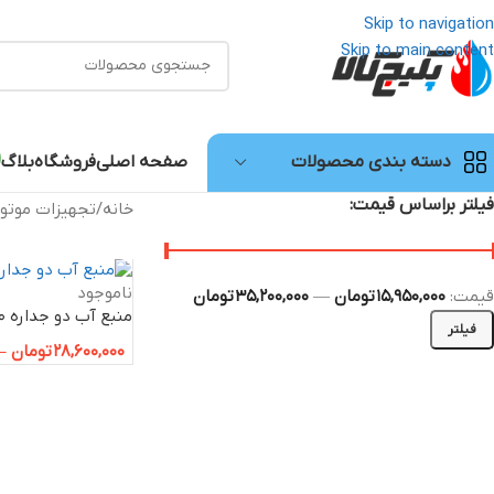
Skip to navigation
Skip to main content
صفحه اصلی
فروشگاه
بلاگ
دسته بندی محصولات
فیلتر براساس قیمت:
خانه
/
تجهیزات موتور
ناموجود
قیمت:
15,950,000 تومان
—
35,200,000 تومان
منبع آب دو جداره 800 لیتری
فیلتر
28,600,000
تومان
–