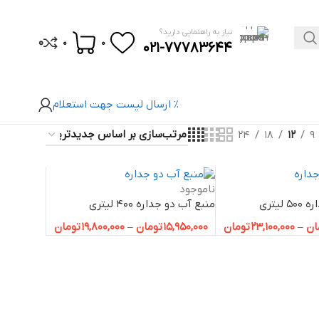
نیاز به راهنمایی دارید؟
0
0
0
021-77783644
% ارسال لیست جهت استعلام
24
18
12
9
ناموجود
لیتری
منبع آب دو جداره 400 لیتری
ان
–
23,100,000
تومان
15,950,000
تومان
–
19,800,000
تومان