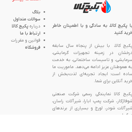
بلاگ
سوالات متداول
ا پکیج کالا، به سادگی و با اطمینان خاطر
درباره
پکیج کالا
رید کنید
ارتباط با ما
قوانین و مقررات
کیج کالا، با بیش از پنجاه سال سابقه
فروشگاه
رخشان در زمینه تجهیزات گرمایشی،
رمایشی، و تاسیسات ساختمانی، به خدمت
ه هموطنان عزیز ادامه می‌دهد. ماموریت ما
اده است: ایجاد تجربه‌ای لذت‌بخش از
رید آنلاین برای شما.
کیج کالا نمایندگی رسمی شرکت صنعتی
وفاژکار، شرکت پمپ ابارا، شیرآلات راسان،
یرآلات شودر، لورچ و بسیاری از برندهای
یگر است.
ه اصل اصلی ما “ارسال سریع”، “ضمانت