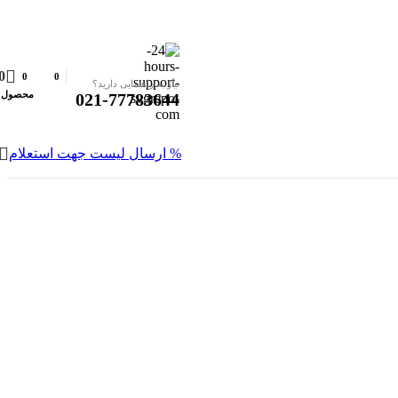
0
0
0
نیاز به راهنمایی دارید؟
محصول
021-77783644
% ارسال لیست جهت استعلام