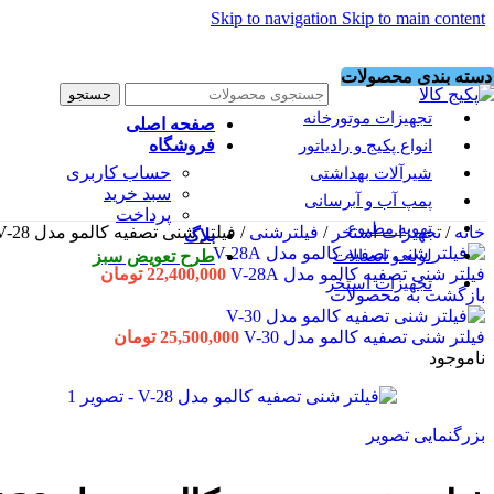
Skip to navigation
Skip to main content
دسته بندی محصولات
جستجو
تجهیزات موتورخانه
صفحه اصلی
فروشگاه
انواع پکیج و رادیاتور
حساب کاربری
شیرآلات بهداشتی
سبد خرید
پمپ آب و آبرسانی
پرداخت
تهویه مطبوع
خانه
/
تجهیزات استخر
/
فیلترشنی
/
فیلتر شنی تصفیه کالمو مدل V-28
بلاگ
لوله و اتصالات
طرح تعویض سبز
فیلتر شنی تصفیه کالمو مدل V-28A
22,400,000
تومان
تجهیزات استخر
بازگشت به محصولات
فیلتر شنی تصفیه کالمو مدل V-30
25,500,000
تومان
ناموجود
بزرگنمایی تصویر