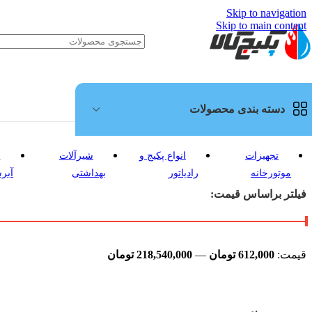
Skip to navigation
Skip to main content
دسته بندی محصولات
تجهیزات
انواع پکیج و
شیرآلات
پ
موتورخانه
رادیاتور
بهداشتی
آبر
فیلتر براساس قیمت:
قیمت:
612,000 تومان
—
218,540,000 تومان
حداقل
حداکثر
قیمت
قیمت