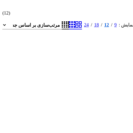
(12)
24
18
12
9
مایش