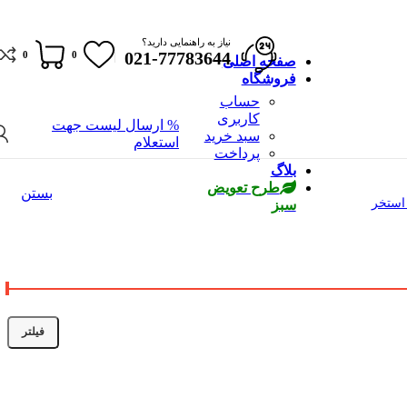
نیاز به راهنمایی دارید؟
021-77783644
0
0
صفحه اصلی
فروشگاه
حساب
کاربری
% ارسال لیست جهت
سبد خرید
استعلام
پرداخت
بلاگ
طرح تعویض
بستن
استخر
سبز
فیلتر