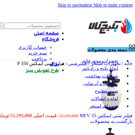
Skip to navigation
Skip to main content
ج
صفحه اصلی
فروشگاه
حساب کاربری
دسته بندی محصولات
سبد خرید
پرداخت
تجهیزات موتورخانه
خانه
/
تجهیزات استخر
/
فیلترشنی
/
فیلتر شنی ایمکس P 350
بلاگ
انواع پکیج و رادیاتور
طرح تعویض سبز
شیرآلات بهداشتی
پمپ آب و آبرسانی
تهویه مطبوع
لوله و اتصالات
تجهیزات استخر
فیلتر شنی ایمکس MFV 35
قیمت اصلی 51,293,000 تومان بود.
51,293,000
بازگشت به محصولات