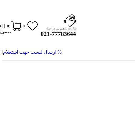
0
0
0
نیاز به راهنمایی دارید؟
محصول
021-77783644
% ارسال لیست جهت استعلام