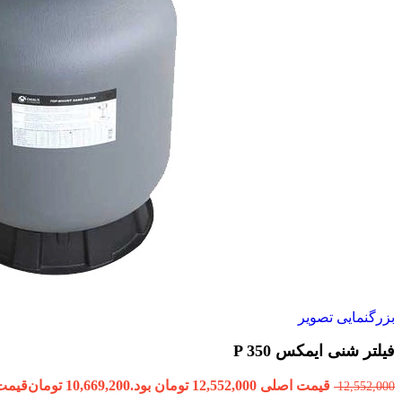
بزرگنمایی تصویر
فیلتر شنی ایمکس P 350
قیمت اصلی 12,552,000 تومان بود.
10,669,200
تومان
قیمت فعلی 200
12,552,000