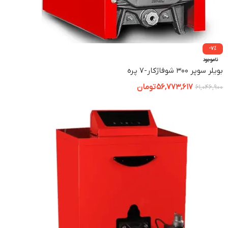
-7%
ناموجود
بویلر سوپر ۳۰۰ شوفاژکار-7 پره
56,773,617
تومان
61,046,900