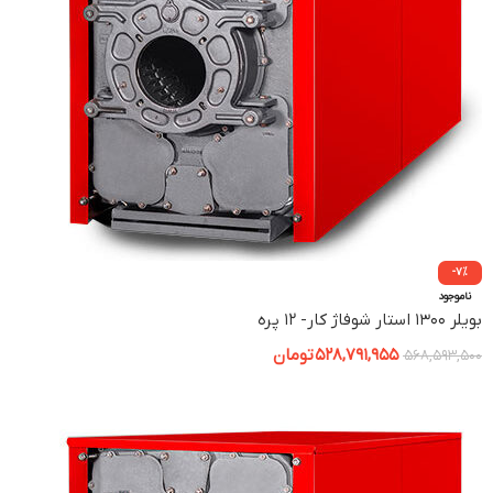
-7%
ناموجود
بویلر ۱۳۰۰ استار شوفاژ کار- ۱۲ پره
528,791,955
تومان
568,593,500