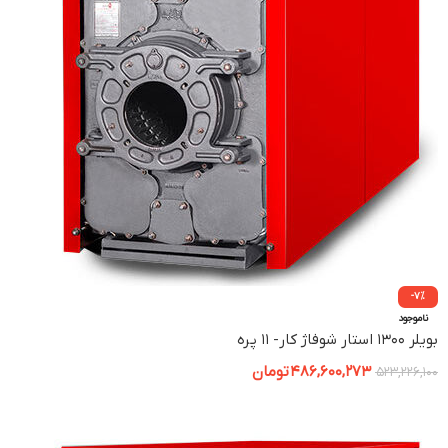
-7%
ناموجود
بویلر ۱۳۰۰ استار شوفاژ کار- ۱۱ پره
486,600,273
تومان
523,226,100