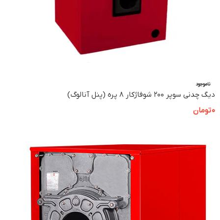
ناموجود
دیگ چدنی سوپر 200 شوفاژکار 8 پره (پنل آنالوگ)
0
تومان