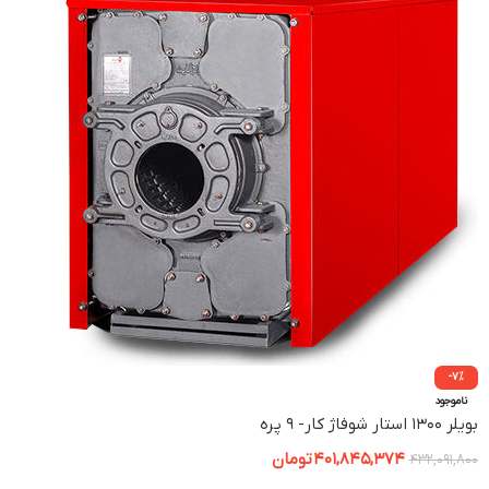
-7%
ناموجود
بویلر ۱۳۰۰ استار شوفاژ کار- ۹ پره
401,845,374
تومان
432,091,800