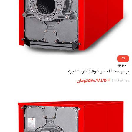
-7%
ناموجود
بویلر ۱۳۰۰ استار شوفاژ کار- ۱۳ پره
570,981,963
تومان
613,959,100