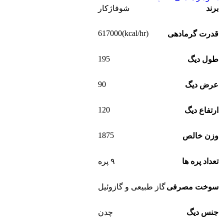
برند
شوفاژکار
(kcal/hr)617000
قدرت گرمادهی
195
طول دیگ
90
عرض دیگ
120
ارتفاع دیگ
1875
وزن خالص
تعداد پره ها
۹ پره
سوخت مصرفی
گاز طبیعی و گازوئیل
جنس دیگ
چدن