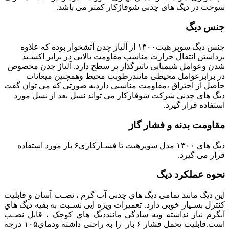
سوخت در دیگ های چدنی شوفاژکار کمتر می باشد.
جنس دیگ
جنس دیگ سوپر هیت۱۳۰۰ از آلیاژ چدن آتشخوار بوده که علاوه
برداشتن انتقال حرارت مناسب مقاومت بالایی در برابر اکسـید
شدن وعوامل شیمیایی تاثیرگذار بر سطح دارد. آلیاژ چدن مخصوص
در برابرعوامل محیطی مانندرطوبت محیط وهمچنین میعانات
حاصل از احتراق ،مقاومت مناسبی داردبه صورتی که می توان گفت
دیگ هاي چدنی شرکت شوفاژکار می تواند نسل بعد از نسل مورد
استفاده قرار گیرد.
مقاومت بدنه و فشار گاز
دیگ هاي ۱۳۰۰ مدل سوپرهیت تا فشـارکاري۶ بار مورد استفاده
قرار می گیرد.
نحوه عملکرد دیگ
این دیگ مانند تمامی دیگ هاي چدنی آب گرم ، نصـب آسان و قابلیت
کنترل بسـیار خوبی دارد. تعمیرات ویژه ایی نسـبت به بقیه دیگ هاي
آبگرم نیاز نداشته وبه سادگی ماننددیگ هاي کوچک ، قابل نصـب
است.قابلیت تحمل فشار ۶ بار را به راحتی داشته ودماي۱۰۵ درجه