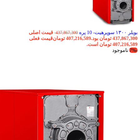
بویلر ۱۳۰۰ سوپرهیت- 10 پره
قیمت اصلی
437,867,300
437,867,300 تومان بود.
407,216,589
تومان
قیمت فعلی
407,216,589 تومان است.
-7%
ناموجود