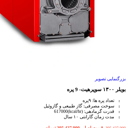
بزرگنمایی تصویر
بویلر ۱۳۰۰ سوپرهیت- 9 پره
تعداد پره ها: ۹پره
سوخت مصرفی: گاز طبیعی و گازوئیل
قدرت گرمادهی: (kcal/hr)617000
مدت زمان گارانتی ۱۰ سال
قیمت اصلی 395,427,900 تومان