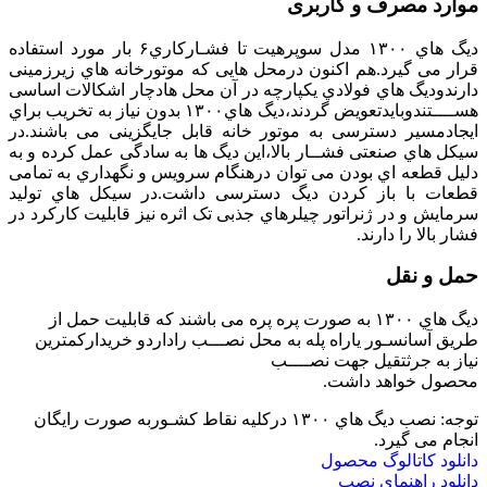
موارد مصرف و کاربری
دیگ هاي ۱۳۰۰ مدل سوپرهیت تا فشـارکاري۶ بار مورد استفاده
قرار می گیرد.هم اکنون درمحل هایی که موتورخانه هاي زیرزمینی
دارندودیگ هاي فولادي یکپارچه در آن محل هادچار اشکالات اساسی
هســــتندوبایدتعویض گردند،دیگ هاي۱۳۰۰ بدون نیاز به تخریب براي
ایجادمسیر دسترسی به موتور خانه قابل جایگزینی می باشند.در
سیکل هاي صنعتی فشــار بالا،این دیگ ها به سادگی عمل کرده و به
دلیل قطعه اي بودن می توان درهنگام سرویس و نگهداري به تمامی
قطعات با باز کردن دیگ دسترسی داشت.در سیکل هاي تولید
سرمایش و در ژنراتور چیلرهاي جذبی تک اثره نیز قابلیت کارکرد در
فشار بالا را دارند.
حمل و نقل
دیگ هاي ۱۳۰۰ به صورت پره پره می باشند که قابلیت حمل از
طریق آسانسـور یاراه پله به محل نصـــب راداردو خریدارکمترین
نیاز به جرثتقیل جهت نصــــب
محصول خواهد داشت.
توجه: نصب دیگ هاي ۱۳۰۰ درکلیه نقاط کشـوربه صورت رایگان
انجام می گیرد.
دانلود کاتالوگ محصول
دانلود راهنمای نصب