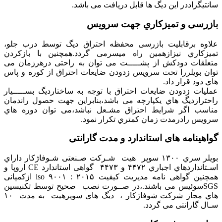
سانتیگراددر این دیگ ها قابل دریافت می باشد.
بازرسی و تمیزکاري جهت سرویس
علاوه برقابلیت بازرسی محفظه احتراق دیگ توسط درب جلو،
تمیزکاري نیزازهمین راه میسرمی گردد.همچنین با بازکردن
متعلقات دودکش از پشـــــت می توان به راحتی درهرزمان می
توان بویلررا تحت سرویس زدودن ضایعات احتراق از کوره و پاس
هاي دود قرار داد.
عملیات زدودن ضایعات احتراق با توجه به ساختاردیگ بســـــیار
راحترازدیگ هاي یکپارچه می باشد،بنابراین جهت حصول راندمان
مناسب اگر شرایط احتراق مشـعل نباشد،می توان دوره هاي
سرویس رادرمدت زمان کمتري تکرار نمود.
گواهینامه های استاندارد و مدت گارانتی
بویلر سري ۱۳۰۰ سوپر هيت شـرکت صـنعتی شـوفاژکار داراي
اسـتانداردهاي اجباري ۴۴۷۲ و ۴۴۷۳ گواهی استاندارد CE اروپا و
همچنین گواهی نامه مدیریت کیفیت ۲۰۱۵ : ۹۰۰۱ iso ازکمپانی
SGSسوئیس می باشند.،در صــورت نصب صحیح توسط تکنیسین
هاي مجاز شرکت شوفاژکار ، دیگ های سوپرهيت به مدت ۱۰
سـال گارانتی می گردد.