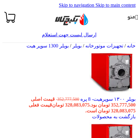
Skip to navigation
Skip to main content
منو
ارسال لیست جهت استعلام
خانه
/
تجهیزات موتورخانه
/
بویلر
/
بویلر 1300 سوپر هیت
بویلر ۱۳۰۰ سوپرهیت- 8 پره
قیمت اصلی
352,777,500
352,777,500 تومان بود.
328,083,075
تومان
قیمت فعلی
328,083,075 تومان است.
بازگشت به محصولات