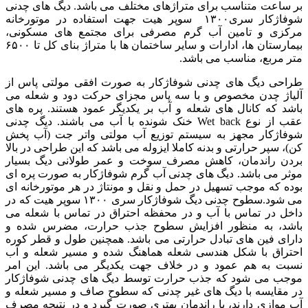
بر ساعت متناسب برای متراژهای مختلف می باشد. دیگ های چدنی
شوفاژکار سری۱۳۰۰ سوپر هیت جهت استفاده در موتورخانه
مرکزی و تامین آب گرم مصرفی برای مجتمع های مسکونی،
بیمارستان ها، ادارات و سایر ساختمان ها با متراژ بنای کل تا ۶۵۰۰
متر مربع، مناسب می باشد.
طراحی دیگ های چدنی شوفاژکار به صورت افقی مولتی پاس از
آلیاژ چدن مخصوص و با سه پاس مجزای حرکت دود و شعله می
باشد که کانال های شعله و آب بر یکدیگر عمود هستند. پره های
عقب از نوع Wet back خنک شونده با آب می باشند. دیگ چدنی
شوفاژکار مجهز به سیستم توزیع آب مولتی واتر جت (آب پخش
کن)، سپر حرارتی و بدنه کاملا ایزوله می باشد که این طراحی در بالا
بردن راندمان، کاهش مصرف سوخت و عمر طولانی دیگ بسیار
موثر می باشد. دیگ های چدنی آب گرم شوفاژکار به صورت پره ای
بوده که موجب تسهیل در حمل و نقل و مونتاژ در هر موتورخانه ای
می شود.سطوح چدنی دیگ شوفاژکار سری ۱۳۰۰ سوپر هیت که در
داخل در تماس با آب و در محفظه احتراق در تماس با شعله می
باشد، به منظور افزایش سطوح جذب حرارت، مضرس شده و
دارای فین های تبادل حرارتی می باشد. همچنین طول و قطر کوره
احتراق با شکل هندسی شعله هماهنگ شده و مسیر شعله و آب
نسبت به هم عمود و در خلاف جهت یکدیگر می باشد. این امر
موجب می شود که جذب حرارت توسط دیگ های چدنی شوفاژکار
در مقایسه با دیگ های غیر چدنی که سطوح صاف و مسیر شعله و
آب موازی دارند، با راندمان بهتری صورت گیرد و در نتیجه مصرف