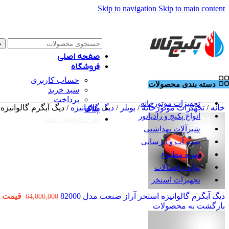
Skip to navigation
Skip to main content
ج
صفحه اصلی
فروشگاه
حساب کاربری
دسته بندی محصولات
سبد خرید
پرداخت
تجهیزات موتورخانه
خانه
/
تجهیزات موتورخانه
/
بویلر
/
دیگ گالوانیزه
/
دیگ آبگرم گالوانیزه ا
بلاگ
انواع پکیج و رادیاتور
طرح تعویض سبز
شیرآلات بهداشتی
پمپ آب و آبرسانی
تهویه مطبوع
لوله و اتصالات
تجهیزات استخر
دیگ آبگرم گالوانیزه استخر آراز صنعت مدل 82000
قیمت اصلی 00,000
64,000,000
بازگشت به محصولات