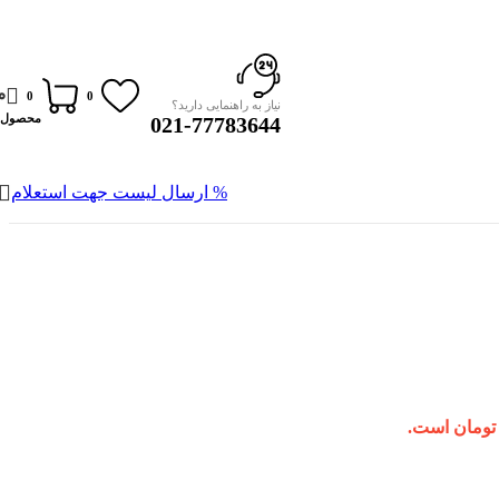
0
0
0
نیاز به راهنمایی دارید؟
محصول
021-77783644
% ارسال لیست جهت استعلام