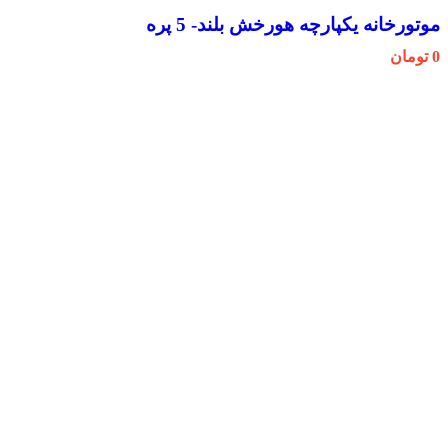
موتورخانه یکپارچه هورخش بلند- 5 پره
0
تومان