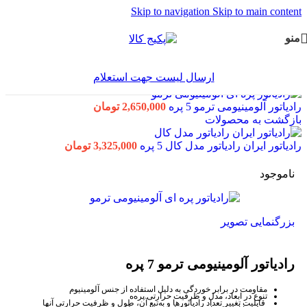
Skip to navigation
Skip to main content
منو
ارسال لیست جهت استعلام
خانه
/
انواع پکیج و رادیاتور
/
رادیاتور پره ای
رادیاتور آلومینیومی ترمو 5 پره
2,650,000
تومان
بازگشت به محصولات
رادیاتور ایران رادیاتور مدل کال 5 پره
3,325,000
تومان
ناموجود
بزرگنمایی تصویر
رادیاتور آلومینیومی ترمو 7 پره
مقاومت در برابر خوردگی به دلیل استفاده از جنس آلومینیوم
تنوع در ابعاد، مدل و ظرفیت حرارتی پره‌ه
قابلیت تغییر تعداد رادیاتورها و به‌تبع آن، طول و ظرفیت حرارتی آنها