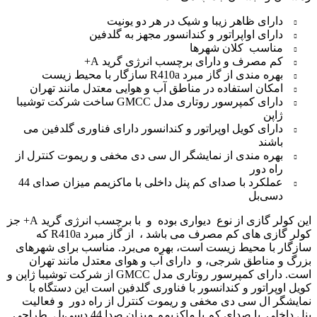
دارای ظاهر زیبا و شیک در هر دو یونیت
دارای اواپراتور و کندانسور مجهز به گلدفین
مناسب کلان شهرها
کم مصرف و دارای برچسب انرژی گرید A+
بهره مندی از گاز مبرد R410a سازگار با محیط زیست
امکان استفاده در مناطق آب و هوایی معتدل مانند تهران
دارای کمپرسور روتاری مدل GMCC ساخت شرکت توشیبا
ژاپن
دارای کویل اوپراتور و کندانسور دارای فناوری گلدفین می
باشند
بهره مندی از نمایشگر ال سی دی مخفی و ریموت کنترل از
راه دور
عملکرد با صدای کم پنل داخلی با ماکزیمم میزان صدای 44
دسی‌بل
این کولر گازی از نوع دیواری بوده و با برچسب انرژی گرید A+ جز
کولر گازی های کم مصرف می باشد ، از گاز مبرد R410a که
سازگار با محیط زیست است، بهره می‌برد. مناسب برای شهرهای
بزرگ و مناطق شرجی، و دارای آب و هوای معتدل مانند تهران
است. دارای کمپرسور روتاری مدل GMCC از شرکت توشیبا ژاپن و
کویل اوپراتور و کندانسور با فناوری گلدفین است این دستگاه با
نمایشگر ال سی دی مخفی و ریموت کنترل از راه دور و فعالیت
پنل داخلی با صدای کم با ماکزیمم میزان صدا 44 دسی‌بل طراحی