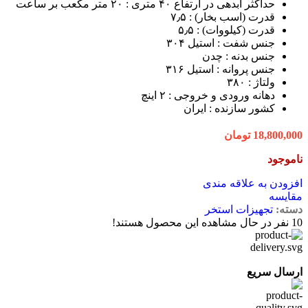
حداکثر آبدهی در ارتفاع ۴۰ متری :
۲۰ متر مکعب بر ساعت
قدرت (اسب بخار) :
۷٫۵
قدرت (کیلووات) :
۵٫۵
جنس شفت :
استیل ۳۰۴
جنس بدنه :
چدن
جنس پروانه :
استیل ۳۱۶
ولتاژ :
۳۸۰
دهانه ورودی و خروجی :
۲ اینچ
کشور سازنده :
ایران
18,800,000
تومان
ناموجود
افزودن به علاقه مندی
مقایسه
دسته:
تجهیزات استخر
10
نفر در حال مشاهده این محصول هستند!
ارسال سریع