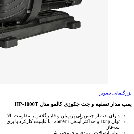
بزرگنمایی تصویر
پمپ مدار تصفیه و جت جکوزی کالمو مدل HP-1000T
دارای بدنه از جنس پلی پروپیلن و فایبرگلاس با مقاومت بالا
توان 10hp و حداکثر آبدهی 126m³/hr با قابلیت کارکرد با برق
سه‌فاز
سایز اتصالات ورودی و خروجی “4