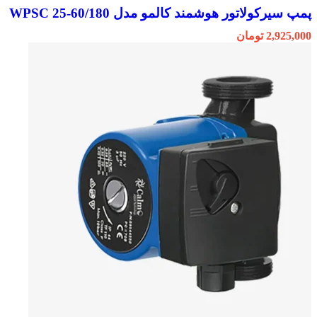
پمپ سیرکولاتور هوشمند کالمو مدل WPSC 25-60/180
2,925,000
تومان