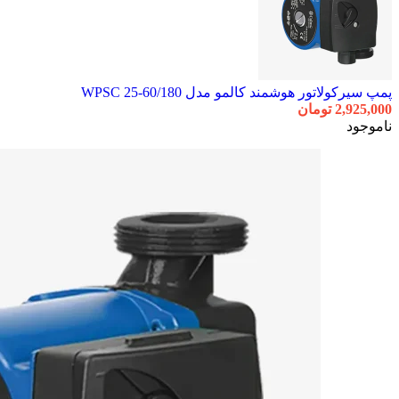
پمپ سیرکولاتور هوشمند کالمو مدل WPSC 25-60/180
2,925,000
تومان
ناموجود