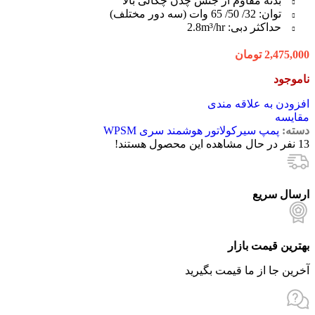
بدنه مقاوم از جنس چدن چگالی بالا
توان: 32/ 50/ 65 وات (سه دور مختلف)
حداکثر دبی: 2.8m³/hr
2,475,000
تومان
ناموجود
افزودن به علاقه مندی
مقایسه
دسته:
پمپ سیرکولاتور هوشمند سری WPSM
13
نفر در حال مشاهده این محصول هستند!
ارسال سریع
بهترین قیمت بازار
آخرین جا از ما قیمت بگیرید