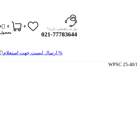
0
0
0
نیاز به راهنمایی دارید؟
محصول
021-77783644
% ارسال لیست جهت استعلام