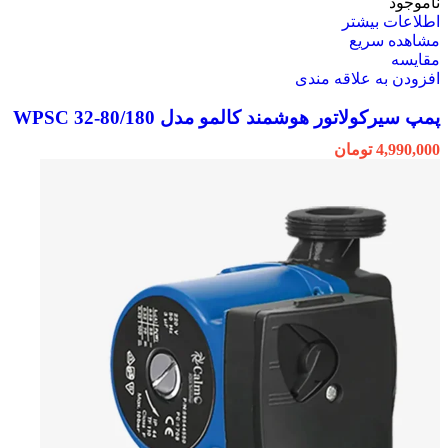
ناموجود
اطلاعات بیشتر
مشاهده سریع
مقایسه
افزودن به علاقه مندی
پمپ سیرکولاتور هوشمند کالمو مدل WPSC 32-80/180
4,990,000
تومان