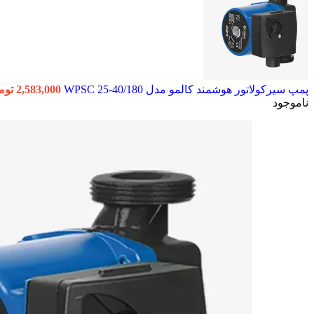
پمپ سیرکولاتور هوشمند کالمو مدل WPSC 25-40/180
2,583,000
توم
ناموجود