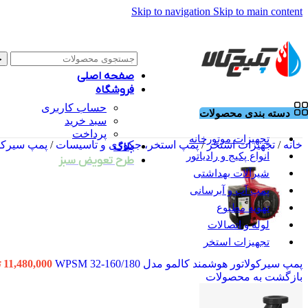
Skip to navigation
Skip to main content
ج
صفحه اصلی
فروشگاه
حساب کاربری
دسته بندی محصولات
سبد خرید
پرداخت
تجهیزات موتورخانه
خانه
/
تجهیزات استخر
/
پمپ استخر، جکوزی و تاسیسات
/
پمپ سیرکولا
بلاگ
انواع پکیج و رادیاتور
طرح تعویض سبز
شیرآلات بهداشتی
پمپ آب و آبرسانی
تهویه مطبوع
لوله و اتصالات
تجهیزات استخر
پمپ سیرکولاتور هوشمند کالمو مدل WPSM 32-160/180
11,480,000
ت
بازگشت به محصولات