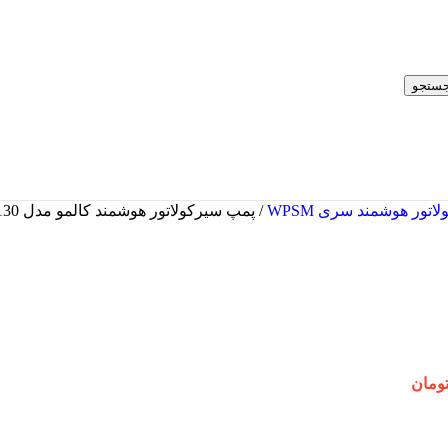
ستجو
تور هوشمند سری WPSM
/
پمپ سیرکولاتور هوشمند کالمو مدل WPSC 25-40/130
ومان