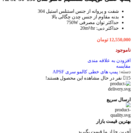
شفت و پروانه از جنس استنلس استیل 304
بدنه مقاوم از جنس چدن چگالی بالا
حداکثر توان مصرفی 750W
حداکثر دبی: 20m³/hr
12,550,000
تومان
ناموجود
افزودن به علاقه مندی
مقایسه
دسته:
پمپ های خطی کالمو سری APSF
15
نفر در حال مشاهده این محصول هستند!
ارسال سریع
بهترین قیمت بازار
آخرین جا از ما قیمت بگیرید