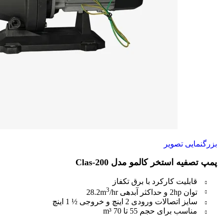
بزرگنمایی تصویر
پمپ تصفیه استخر کالمو مدل Clas-200
قابلیت کارکرد با برق تکفاز
3
توان 2hp و حداکثر آبدهی 28.2m
/hr
سایز اتصالات ورودی 2 اینچ و خروجی ½ 1 اینچ
مناسب برای حجم 55 تا 70 m³