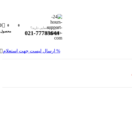
0
0
0
نیاز به راهنمایی دارید؟
محصول
021-77783644
% ارسال لیست جهت استعلام