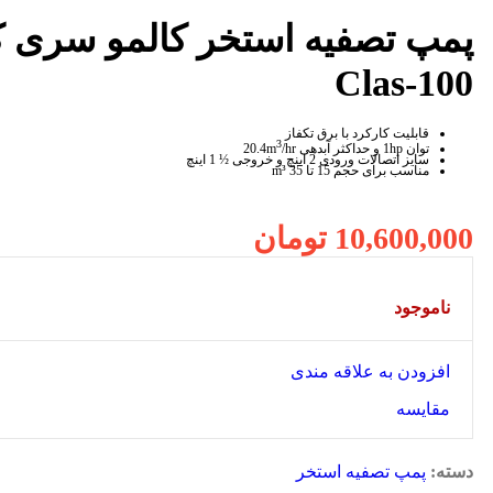
پمپ تصفیه استخر کالمو سری 
Clas-100
قابلیت کارکرد با برق تکفاز
3
توان 1hp و حداکثر آبدهی 20.4m
/hr
سایز اتصالات ورودی 2 اینچ و خروجی ½ 1 اینچ
مناسب برای حجم 15 تا 35 m³
10,600,000
تومان
ناموجود
افزودن به علاقه مندی
مقایسه
دسته:
پمپ تصفیه استخر