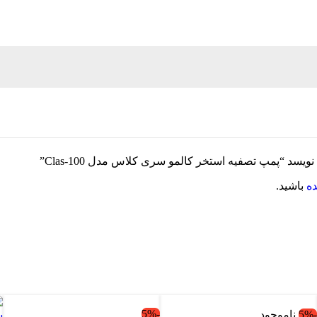
سد “پمپ تصفیه استخر کالمو سری کلاس مدل Clas-100”
ده
باشید.
-5%
-5
ناموجود