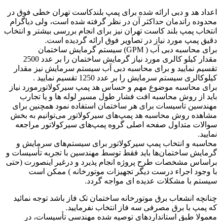
اعداد هد و دبی ارائه شده برای پمپ بلندکاست تهران خطی فوق در
محدوده راندمان حداکثر آن در نظر گرفته شده است، ولی دیاگرام
انتخاب پمپ بلند کاست تهران نیز برای انجام بررسی بیشتر و انتخاب
دقیق پمپ مورد نیاز در تصاویر فوق ارائه گردیده است.
برای محاسبه دبی آب ( GPM) سیستم گرمایش ساختمان
مقدار کیلو کالری مورد نیاز گرمایش ساختمان را بر عدد 2500
تقسیم نمایید و برای محاسبه دبی آب سیستم سرمایش نیز مقدار
کیلوکالری سیستم سرمایش را بر عدد 1250 تقسیم نمایید .
برای محاسبه موضوع مهم و حساس هد پمپ سیرکولاتورمورد نیاز
باید از روش محاسبه افت فشار طول مسیر لوله ها و یا تجارب
مهندسین تاسیسات برای هر ساختمان استفاده نمود همچنین برای
مشاهده روش محاسبه هد پمپ‌های سیرکولاتور می‌توانیم به بخش
سوالات متداول صفحه اصلی گروه پمپ‌های سیرکولاتور مراجعه
نمایید.
محاسبه و انتخاب پمپ سیرکولاتور برای سیستم‌های سرمایش و
گرمایش ساختمان‌ها باید فقط توسط مهندسین با تجربه تأسیسات و
براساس مشخصات طرح پروژه انجام پذیرد و درغیر اینصورت (حتی
با وجود اجراء درست دیگر تجهیزات موتورخانه ) ممکن است
سیستم با مشکلات عدیده ای مواجه گردد.
چنانچه انشعاب برق موتورخانه ساختمان تک فاز باشد توجه نمائید
که پمپ با برق مصرفی سه فاز انتخاب نفرمایید.
معمولا طبق استانداردهای توصیه شده مهندسی تأسیسات، در