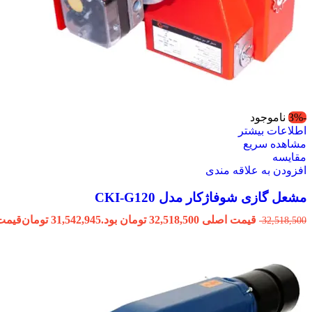
-3%
ناموجود
اطلاعات بیشتر
مشاهده سریع
مقایسه
افزودن به علاقه مندی
مشعل گازی شوفاژکار مدل CKI-G120
قیمت اصلی 32,518,500 تومان بود.
31,542,945
تومان
قیمت فعلی 945
32,518,500