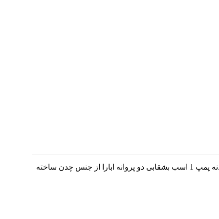
پمپ 1 اسب دو پروانه ابارا مدل CDA 1.00 ML دارای بدنه چدنی می‌باشد، و موتور آن از جنس سرامیک، کربن و NBR استفاده شده است. بدنه پمپ 1 اسب بشقابی دو پروانه ابارا از جنس چدن ساخته