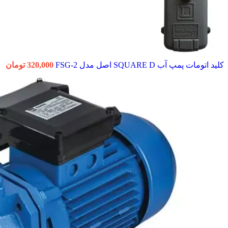
کلید اتومات پمپ آب SQUARE D اصل مدل FSG-2
320,000
تومان