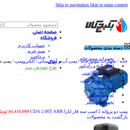
Skip to navigation
Skip to main content
ج
صفحه اصلی
فروشگاه
حساب کاربری
دسته بندی محصولات
سبد خرید
پرداخت
تجهیزات موتورخانه
خانه
/
تجهیزات موتورخانه
/
پمپ آب و آب رسانی
/
الکتروپمپ
/
پمپ دو پروانه 1 اسب 
بلاگ
انواع پکیج و رادیاتور
طرح تعویض سبز
شیرآلات بهداشتی
پمپ آب و آبرسانی
تهویه مطبوع
لوله و اتصالات
تجهیزات استخر
پمپ دو پروانه 2 اسب سه فاز ابارا CDA 2.00T ABR
44,410,000
توما
بازگشت به محصولات