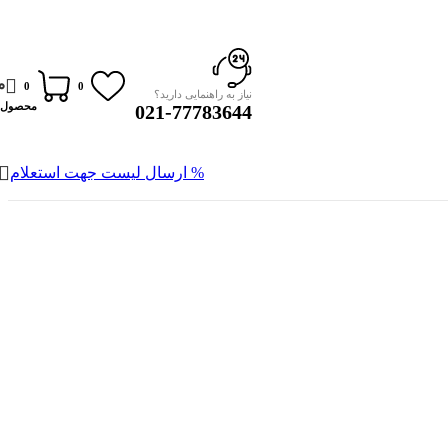
0
0
0
نیاز به راهنمایی دارید؟
محصول
021-77783644
% ارسال لیست جهت استعلام