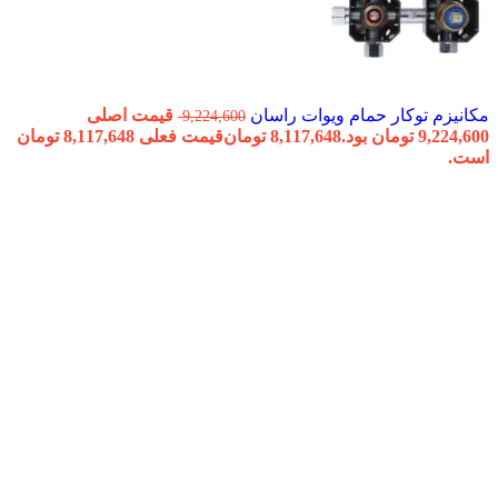
مکانیزم توکار حمام ویوات راسان
قیمت اصلی
9,224,600
9,224,600 تومان بود.
8,117,648
تومان
قیمت فعلی 8,117,648 تومان
است.