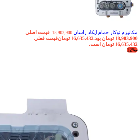
مکانیزم توکار حمام ایکاد راسان
قیمت اصلی
18,903,900
18,903,900 تومان بود.
16,635,432
تومان
قیمت فعلی
16,635,432 تومان است.
-12%