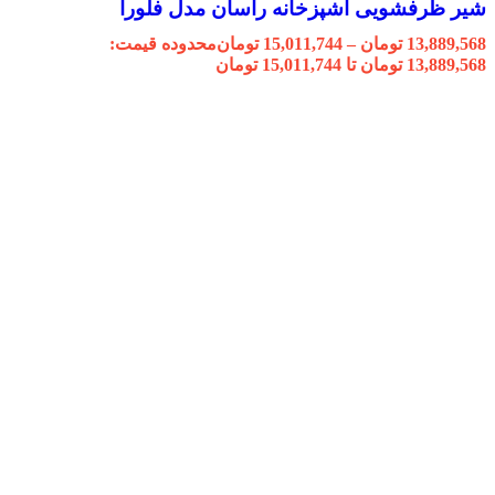
شیر ظرفشویی آشپزخانه راسان مدل فلورا
13,889,568
تومان
–
15,011,744
تومان
محدوده قیمت:
13,889,568 تومان تا 15,011,744 تومان