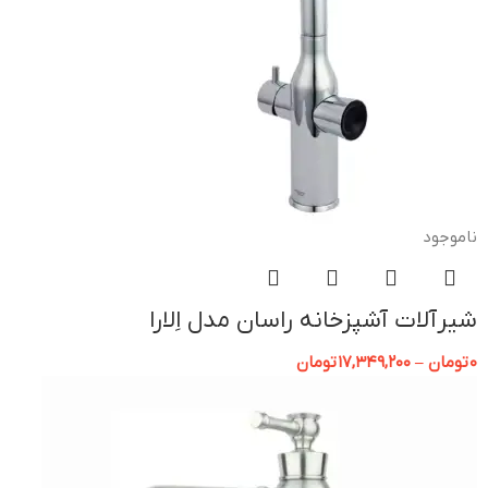
ناموجود
شیرآلات آشپزخانه راسان مدل اِلارا
0
تومان
–
17,349,200
تومان