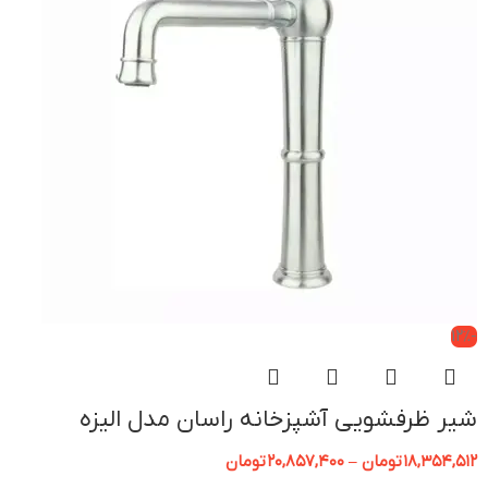
-12%
شیر ظرفشویی آشپزخانه راسان مدل الیزه
18,354,512
تومان
–
20,857,400
تومان