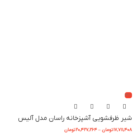
-12%
شیر ظرفشویی آشپزخانه راسان مدل آلیس
17,711,408
تومان
–
20,427,264
تومان