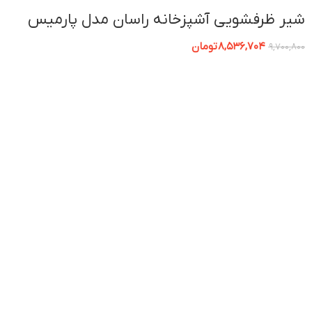
شیر ظرفشویی آشپزخانه راسان مدل پارمیس
8,536,704
تومان
9,700,800