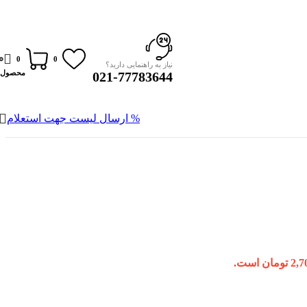
0
0
0
نیاز به راهنمایی دارید؟
محصول
021-77783644
% ارسال لیست جهت استعلام