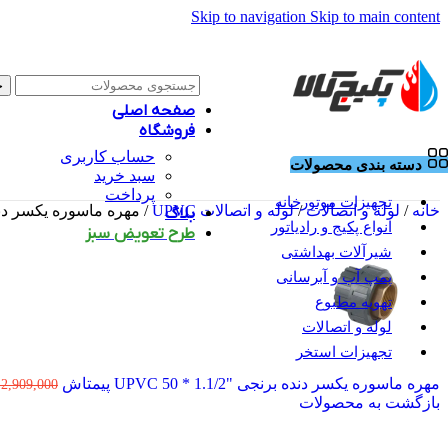
Skip to navigation
Skip to main content
ج
صفحه اصلی
فروشگاه
حساب کاربری
دسته بندی محصولات
سبد خرید
پرداخت
تجهیزات موتورخانه
خانه
/
لوله و اتصالات
/
لوله و اتصالات UPVC
/
مهره ماسوره یکسر دنده برنجی “۲ 
بلاگ
انواع پکیج و رادیاتور
طرح تعویض سبز
شیرآلات بهداشتی
پمپ آب و آبرسانی
تهویه مطبوع
لوله و اتصالات
تجهیزات استخر
مهره ماسوره یکسر دنده برنجی "1.1/2 * 50 UPVC پیمتاش
2,909,000
بازگشت به محصولات