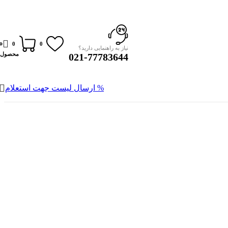
0
0
0
نیاز به راهنمایی دارید؟
محصول
021-77783644
% ارسال لیست جهت استعلام