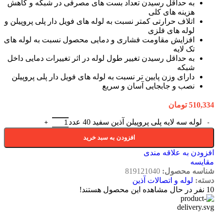
به حداقل رسيدن تعداد بست های مصرفی در شبكه و كاهش
هزينه های كلی
اتلاف حرارتی كمتر نسبت به لوله های فويل دار پلی پروپيلن و
لوله های فلزی
افزايش مقاومت فشاری و دمايی محصول نسبت به لوله های
تک لايه
به حداقل رسيدن تغيير طول لوله در اثر تغييرات دمايی داخل
شبكه
دارای وزن پايين تر نسبت به لوله های فويل دار پلی پروپيلن
نصب و جابجايی آسان و سريع
510,334
تومان
لوله سه لایه پلی پروپیلن آذین سفید 40 عدد
افزودن به سبد خرید
افزودن به علاقه مندی
مقایسه
شناسه محصول:
819121040
دسته:
لوله و اتصالات آذین
10
نفر در حال مشاهده این محصول هستند!