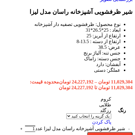
شیر ظرفشویی آشپزخانه راسان مدل لیزا
نوع محصول: ظرفشویی تصفیه دار آشپزخانه
ابعاد : 25*26.5*31
ارتفاع از آبریز: 25
ارتفاع از دسته : 13.5-8
عرض: 38.5
جنس تنه: آلیاژ برنج
جنس دسته: زاماک
آبفشان: دارد
عملگر: دستی
11,029,304
تومان
–
24,227,192
تومان
محدوده قیمت:
11,029,304 تومان تا 24,227,192 تومان
کروم
طلایی
رنگ
رزگلد
پاک کردن
شیر ظرفشویی آشپزخانه راسان مدل لیزا عدد