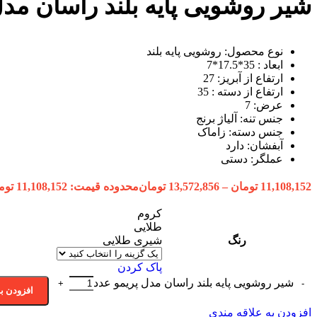
شیر روشویی پایه بلند راسان مدل
نوع محصول: روشویی پایه بلند
ابعاد : 35*17.5*7
ارتفاع از آبریز: 27
ارتفاع از دسته : 35
عرض: 7
جنس تنه: آلیاژ برنج
جنس دسته: زاماک
آبفشان: دارد
عملگر: دستی
11,108,152
تومان
–
13,572,856
تومان
محدوده قیمت: 11,108,152 تومان تا 13,572,856 تومان
کروم
طلایی
رنگ
شیری طلایی
پاک کردن
شیر روشویی پایه بلند راسان مدل پریمو عدد
افزودن ب
افزودن به علاقه مندی