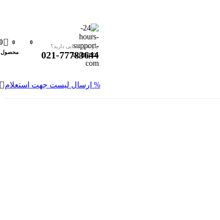
0
0
0
نیاز به راهنمایی دارید؟
محصول
021-77783644
% ارسال لیست جهت استعلام