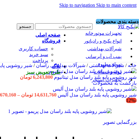
Skip to navigation
Skip to main content
دسته بندی محصولات
جستجو
تجهیزات موتورخانه
صفحه اصلی
فروشگاه
انواع پکیج و رادیاتور
حساب کاربری
شیرآلات بهداشتی
سبد خرید
پمپ آب و آبرسانی
پرداخت
تهویه مطبوع
خانه
/
شیرآلات بهداشتی
/
شیرآلات بهداشتی راسان
/
شیر روشویی پایه
بلاگ
لوله و اتصالات
طرح تعویض سبز
شیر روشویی پایه بلند راسان مدل تیتانیوم
6,243,800
تومان
تجهیزات استخر
بازگشت به محصولات
شیر روشویی پایه بلند راسان مدل آلیس
14,631,760
تومان
–
,670,160
-12%
بزرگنمایی تصویر